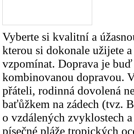
Vyberte si kvalitní a úžasno
kterou si dokonale užijete 
vzpomínat. Doprava je buď
kombinovanou dopravou. V
přáteli, rodinná dovolená 
baťůžkem na zádech (tvz. Ba
o vzdálených zvyklostech a
písečné pláže tropických oc