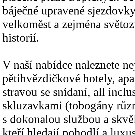
báječné upravené sjezdovky
velkoměst a zejména světo
historií.
V naší nabídce naleznete nejl
pětihvězdičkové hotely, apa
stravou se snídaní, all incl
skluzavkami (tobogány různ
s dokonalou službou a skvěl
kteří hledají pohodlí a luxus