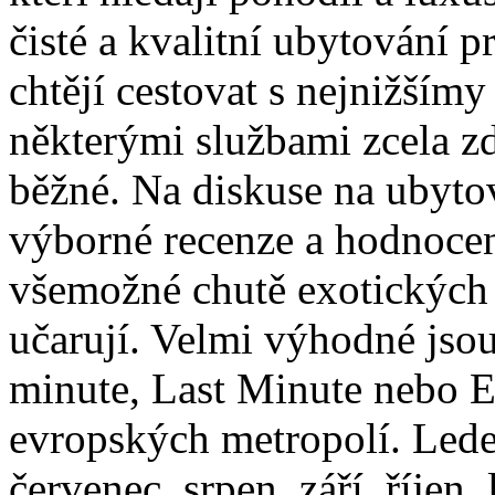
čisté a kvalitní ubytování pr
chtějí cestovat s nejnižšímy
některými službami zcela z
běžné. Na diskuse na ubytov
výborné recenze a hodnoce
všemožné chutě exotických
učarují. Velmi výhodné jsou
minute, Last Minute nebo 
evropských metropolí. Lede
červenec, srpen, září, říjen,