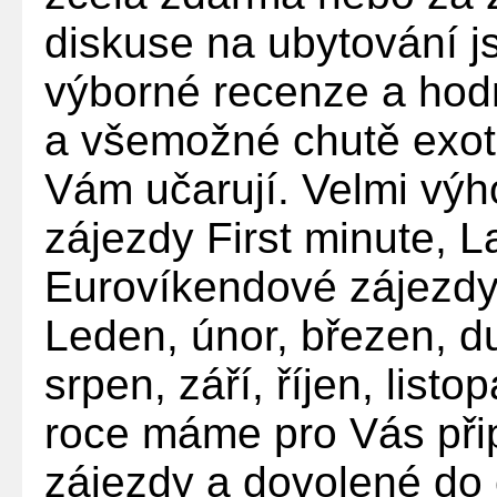
diskuse na ubytování j
výborné recenze a ho
a všemožné chutě exot
Vám učarují. Velmi výh
zájezdy First minute, 
Eurovíkendové zájezdy
Leden, únor, březen, d
srpen, září, říjen, list
roce máme pro Vás přip
zájezdy a dovolené do 