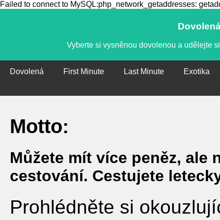
Failed to connect to MySQL:php_network_getaddresses: getaddr
Dovolená,
Vyberte si vysněnou dovolenou a udělejte si
Dovolená
First Minute
Last Minute
Exotika
Motto:
Můžete mít více peněz, ale 
cestování. Cestujete leteck
Prohlédněte si okouzlují