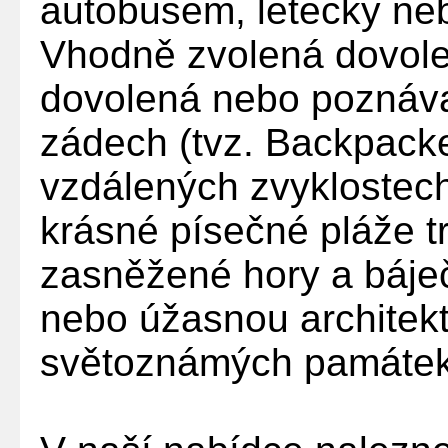
autobusem, letecky n
Vhodně zvolená dovolen
dovolená nebo poznáv
zádech (tvz. Backpacker
vzdálených zvyklostech
krásné písečné pláže t
zasněžené hory a báje
nebo úžasnou architek
světoznámých památek s