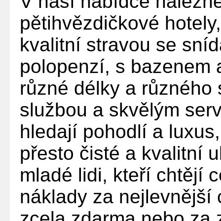
V naší nabídce naleznete
pětihvězdičkové hotely
kvalitní stravou se snída
polopenzí, s bazenem 
různé délky a různého 
službou a skvělým servi
hledají pohodlí a luxus,
přesto čisté a kvalitní 
mladé lidi, kteří chtějí
náklady za nejlevnější
zcela zdarma nebo za 