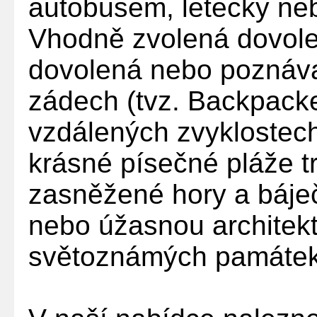
autobusem, letecky n
Vhodně zvolená dovolen
dovolená nebo poznáv
zádech (tvz. Backpacker
vzdálených zvyklostech
krásné písečné pláže t
zasněžené hory a báje
nebo úžasnou architek
světoznámých památek s