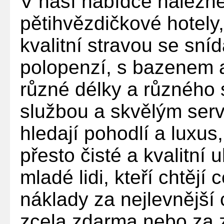
V naší nabídce naleznete
pětihvězdičkové hotely
kvalitní stravou se snída
polopenzí, s bazenem 
různé délky a různého 
službou a skvělým servi
hledají pohodlí a luxus,
přesto čisté a kvalitní 
mladé lidi, kteří chtějí
náklady za nejlevnější
zcela zdarma nebo za 