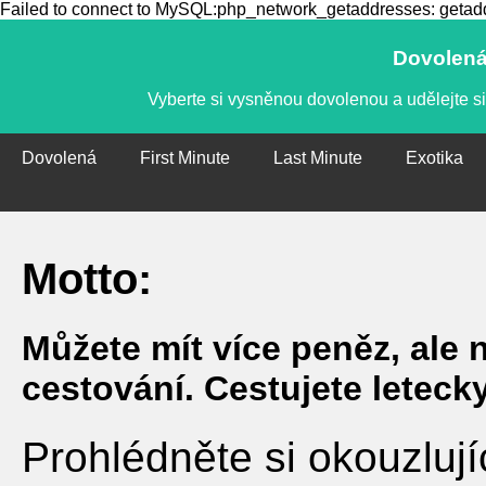
Failed to connect to MySQL:php_network_getaddresses: getaddr
Dovolená,
Vyberte si vysněnou dovolenou a udělejte si
Dovolená
First Minute
Last Minute
Exotika
Motto:
Můžete mít více peněz, ale 
cestování. Cestujete leteck
Prohlédněte si okouzlují