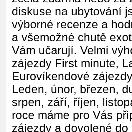
diskuse na ubytování j
výborné recenze a ho
a všemožné chutě exot
Vám učarují. Velmi výh
zájezdy First minute, 
Eurovíkendové zájezdy
Leden, únor, březen, d
srpen, září, říjen, list
roce máme pro Vás přip
zájezdy a dovolené do 