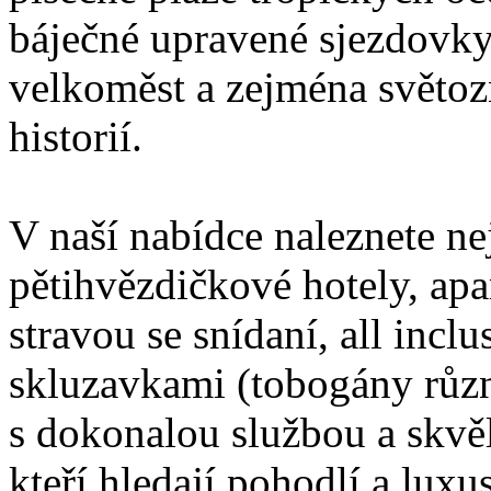
báječné upravené sjezdovky
velkoměst a zejména světo
historií.
V naší nabídce naleznete nejl
pětihvězdičkové hotely, apa
stravou se snídaní, all incl
skluzavkami (tobogány různ
s dokonalou službou a skvěl
kteří hledají pohodlí a luxus