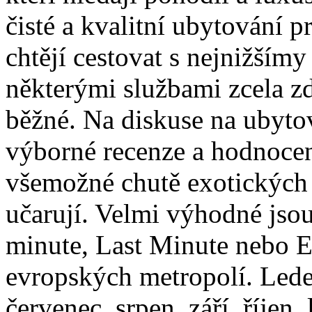
čisté a kvalitní ubytování pr
chtějí cestovat s nejnižšímy
některými službami zcela z
běžné. Na diskuse na ubytov
výborné recenze a hodnoce
všemožné chutě exotických
učarují. Velmi výhodné jsou
minute, Last Minute nebo 
evropských metropolí. Lede
červenec, srpen, září, říjen,