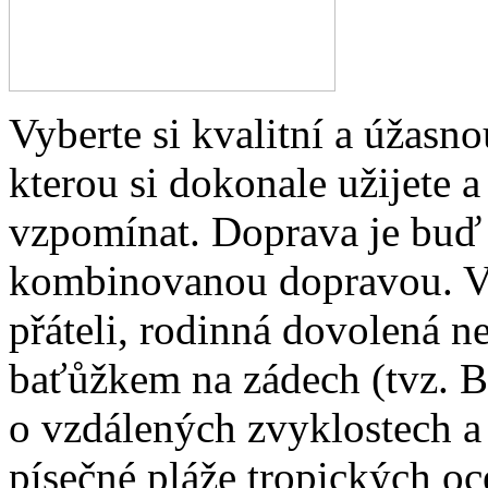
Vyberte si kvalitní a úžasno
kterou si dokonale užijete 
vzpomínat. Doprava je buď
kombinovanou dopravou. V
přáteli, rodinná dovolená 
baťůžkem na zádech (tvz. Ba
o vzdálených zvyklostech a
písečné pláže tropických oc