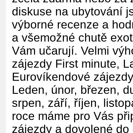
diskuse na ubytování j
výborné recenze a ho
a všemožné chutě exot
Vám učarují. Velmi výh
zájezdy First minute, 
Eurovíkendové zájezdy
Leden, únor, březen, d
srpen, září, říjen, list
roce máme pro Vás přip
zájezdy a dovolené do 