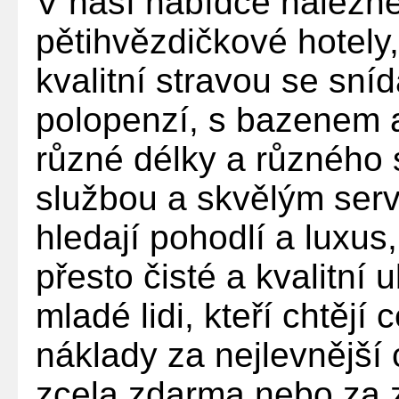
V naší nabídce naleznete
pětihvězdičkové hotely
kvalitní stravou se snída
polopenzí, s bazenem 
různé délky a různého 
službou a skvělým servi
hledají pohodlí a luxus,
přesto čisté a kvalitní 
mladé lidi, kteří chtějí
náklady za nejlevnější
zcela zdarma nebo za 