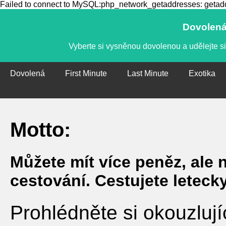
Failed to connect to MySQL:php_network_getaddresses: getaddr
Dovolená,
Vyberte si vysněnou dovolenou a udělejte si
Dovolená
First Minute
Last Minute
Exotika
Motto:
Můžete mít více peněz, ale 
cestování. Cestujete leteck
Prohlédněte si okouzlují