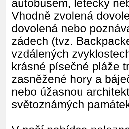
autobusem, letecky n
Vhodně zvolená dovolen
dovolená nebo poznáv
zádech (tvz. Backpacker
vzdálených zvyklostech
krásné písečné pláže t
zasněžené hory a báje
nebo úžasnou architek
světoznámých památek s