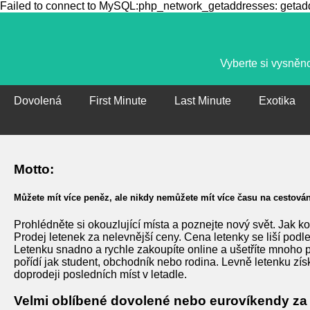
Failed to connect to MySQL:php_network_getaddresses: getaddr
Vyberte si vysněno
Dovolená
First Minute
Last Minute
Exotika
Motto:
Můžete mít více peněz, ale nikdy nemůžete mít více času na cestování
Prohlédněte si okouzlující místa a poznejte nový svět. Jak ko
Prodej letenek za nelevnější ceny. Cena letenky se liší podl
Letenku snadno a rychle zakoupíte online a ušetříte mnoho p
pořídí jak student, obchodník nebo rodina. Levně letenku zís
doprodeji posledních míst v letadle.
Velmi oblíbené dovolené nebo eurovíkendy za 