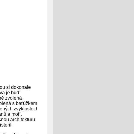
rou si dokonale
va je buď
ně zvolená
volená s baťůžkem
álených zvyklostech
ánů a moří,
nou architekturu
torií.