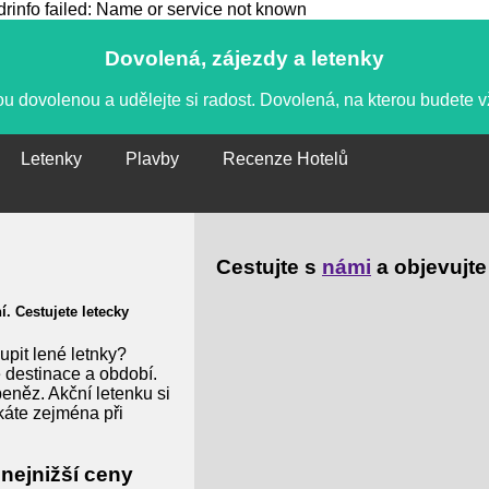
info failed: Name or service not known
Dovolená, zájezdy a letenky
u dovolenou a udělejte si radost. Dovolená, na kterou budete 
Letenky
Plavby
Recenze Hotelů
Cestujte s
námi
a objevujte
. Cestujete letecky
upit lené letnky?
e destinace a období.
eněz. Akční letenku si
káte zejména při
nejnižší ceny