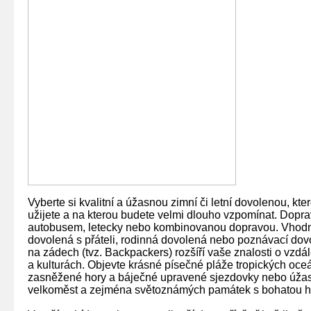
Vyberte si kvalitní a úžasnou zimní či letní dovolenou, kte
užijete a na kterou budete velmi dlouho vzpomínat. Dopra
autobusem, letecky nebo kombinovanou dopravou. Vhod
dovolená s přáteli, rodinná dovolená nebo poznávací do
na zádech (tvz. Backpackers) rozšíří vaše znalosti o vzd
a kulturách. Objevte krásné písečné pláže tropických oce
zasněžené hory a báječné upravené sjezdovky nebo úžas
velkoměst a zejména světoznámých památek s bohatou his