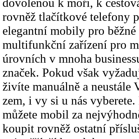
dovolenou k moři, k cestová
rovněž tlačítkové telefony 
elegantní mobily pro běžné 
multifunkční zařízení pro 
úrovních v mnoha business
značek. Pokud však vyžaduj
živíte manuálně a neustále
zem, i vy si u nás vyberete.
můžete mobil za nejvýhodně
koupit rovněž ostatní přísl