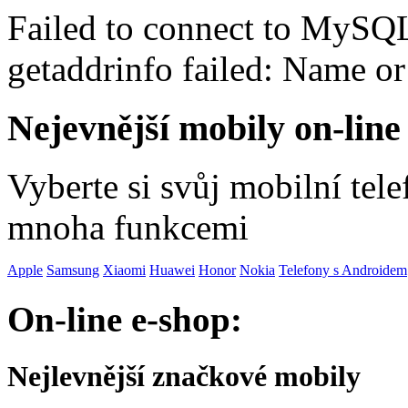
Failed to connect to MySQ
getaddrinfo failed: Name o
Nejevnější mobily on-line
Vyberte si svůj mobilní tel
mnoha funkcemi
Apple
Samsung
Xiaomi
Huawei
Honor
Nokia
Telefony s Androidem
On-line e-shop:
Nejlevnější značkové mobily