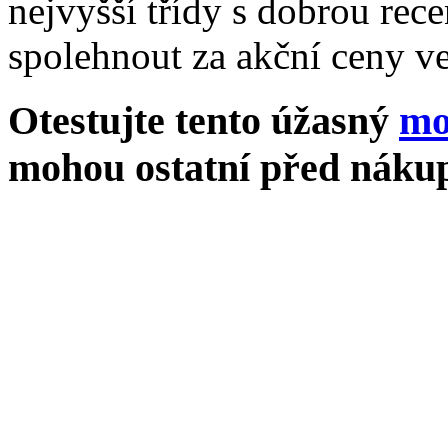
nejvyšší třídy s dobrou rece
spolehnout za akční ceny ve
Otestujte tento úžasný
mo
mohou ostatní před nákup