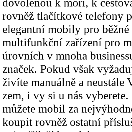
dovolenou k moři, k cestová
rovněž tlačítkové telefony 
elegantní mobily pro běžné 
multifunkční zařízení pro 
úrovních v mnoha business
značek. Pokud však vyžaduj
živíte manuálně a neustále
zem, i vy si u nás vyberete.
můžete mobil za nejvýhodně
koupit rovněž ostatní přísl