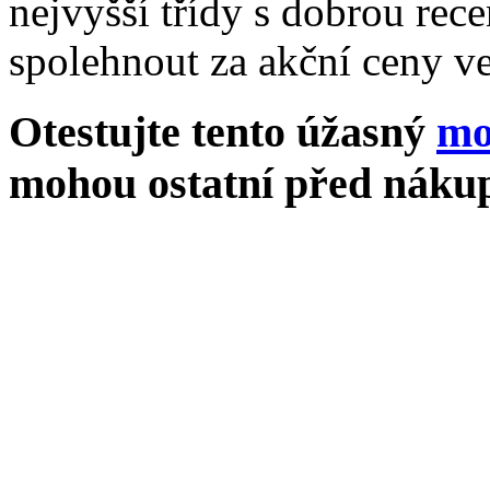
nejvyšší třídy s dobrou rece
spolehnout za akční ceny ve
Otestujte tento úžasný
mo
mohou ostatní před nákup