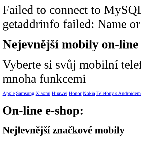
Failed to connect to MySQ
getaddrinfo failed: Name o
Nejevnější mobily on-line
Vyberte si svůj mobilní tel
mnoha funkcemi
Apple
Samsung
Xiaomi
Huawei
Honor
Nokia
Telefony s Androidem
On-line e-shop:
Nejlevnější značkové mobily