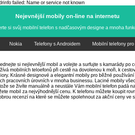
info failed: Name or service not known
Nejevnější mobily on-line na internetu
rte si svůj mobilní telefon s nadčasovým designe a mnoha fun
Nokia
Telefony s Androidem
Mobilní telefony pro
ednejte si nejlevnější mobil a volejte a surfujte s kamarády po
žívá mobilních teloefonů při cestě na dovolenou k moři, k cestov
iory. Krásné designové a elegantní mobily pro běžné používání 
ch pracovních úrovních v mnoha businessu. Laciné mobily vše
tože se živíte manuálně a neustále Vám mobilní telefon padá na 
ete mobil za nejvýhodnější cenu. K telefonu můžete koupit rovně
obrou recenzí na které se můžete spolehnout za akční ceny ve s