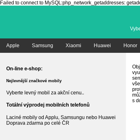
Failed to connect to MySQL:php_network_getaddresses: getaddr
Vybe
Apple
Samsung
Xiaomi
Huawei
Honor
Obj
On-line e-shop:
vyu
sen
Nejlevnější značkové mobily
vše
pro
Vyberte levný mobil za akční cenu..
můž
s d
Totální výprodej mobilních telefonů
Laciné mobily od Applu, Samsungu nebo Huawei
Doprava zdarma po celé ČR