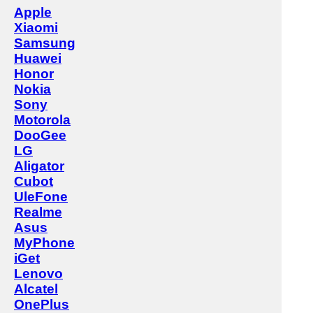
Apple
Xiaomi
Samsung
Huawei
Honor
Nokia
Sony
Motorola
DooGee
LG
Aligator
Cubot
UleFone
Realme
Asus
MyPhone
iGet
Lenovo
Alcatel
OnePlus