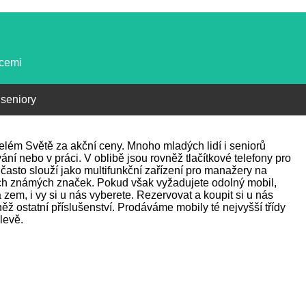
kcemi
 seniory
 celém Světě za akční ceny. Mnoho mladých lidí i seniorů
ání nebo v práci. V oblibě jsou rovněž tlačítkové telefony pro
často slouží jako multifunkční zařízení pro manažery na
ch známých značek. Pokud však vyžadujete odolný mobil,
zem, i vy si u nás vyberete. Rezervovat a koupit si u nás
ž ostatní příslušenství. Prodáváme mobily té nejvyšší třídy
levě.