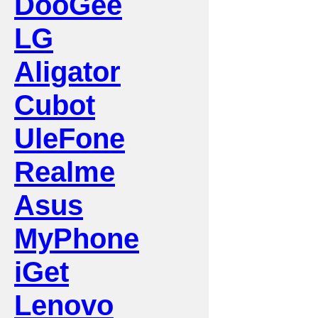
DooGee
LG
Aligator
Cubot
UleFone
Realme
Asus
MyPhone
iGet
Lenovo