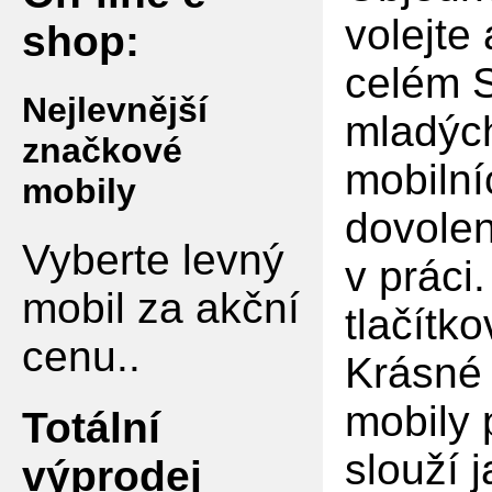
volejte
shop:
celém S
Nejlevnější
mladých
značkové
mobilní
mobily
dovolen
Vyberte levný
v práci
mobil za akční
tlačítko
cenu..
Krásné 
mobily 
Totální
slouží 
výprodej