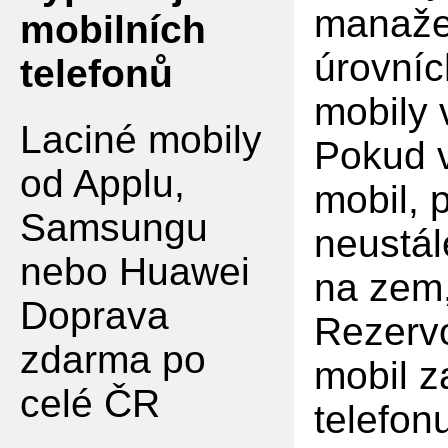
manaže
mobilních
úrovníc
telefonů
mobily
Laciné mobily
Pokud v
od Applu,
mobil, 
Samsungu
neustál
nebo Huawei
na zem,
Doprava
Rezervo
zdarma po
mobil z
celé ČR
telefon