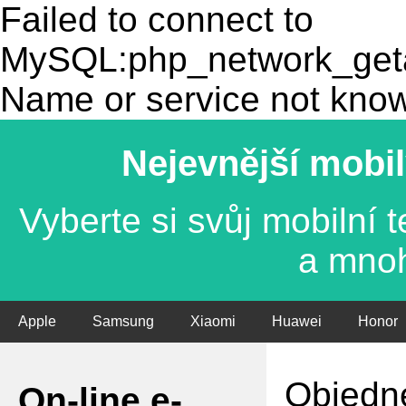
Failed to connect to
MySQL:php_network_getad
Name or service not kno
Nejevnější mobil
Vyberte si svůj mobilní
a mno
Apple
Samsung
Xiaomi
Huawei
Honor
Objedne
On-line e-