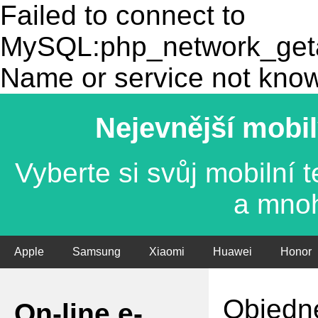
Failed to connect to
MySQL:php_network_getad
Name or service not kno
Nejevnější mobil
Vyberte si svůj mobilní
a mno
Apple
Samsung
Xiaomi
Huawei
Honor
Objedne
On-line e-