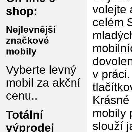
volejte
shop:
celém S
Nejlevnější
mladých
značkové
mobilní
mobily
dovolen
Vyberte levný
v práci
mobil za akční
tlačítko
cenu..
Krásné 
mobily 
Totální
slouží 
výprodej