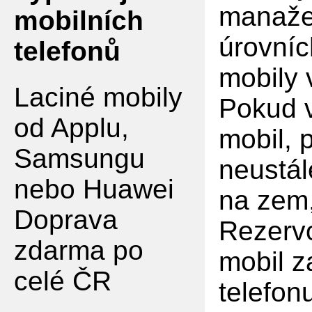
manaže
mobilních
úrovníc
telefonů
mobily
Laciné mobily
Pokud v
od Applu,
mobil, 
Samsungu
neustál
nebo Huawei
na zem,
Doprava
Rezervo
zdarma po
mobil z
celé ČR
telefon