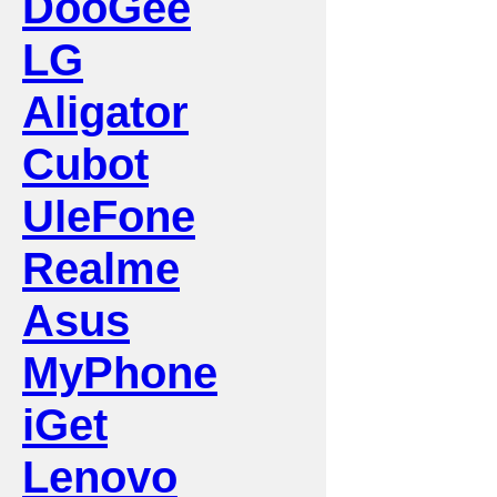
DooGee
LG
Aligator
Cubot
UleFone
Realme
Asus
MyPhone
iGet
Lenovo