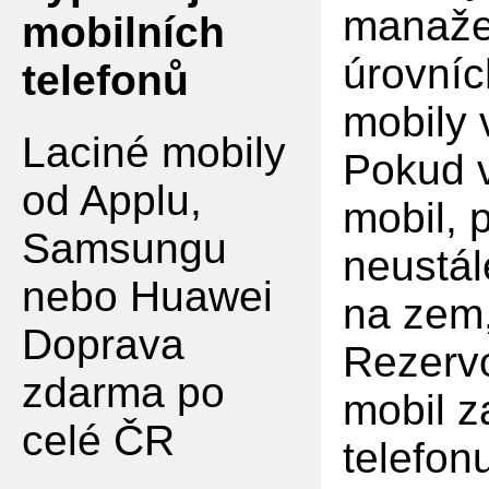
manaže
mobilních
úrovníc
telefonů
mobily
Laciné mobily
Pokud v
od Applu,
mobil, 
Samsungu
neustál
nebo Huawei
na zem,
Doprava
Rezervo
zdarma po
mobil z
celé ČR
telefon