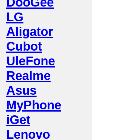
DooGee
LG
Aligator
Cubot
UleFone
Realme
Asus
MyPhone
iGet
Lenovo