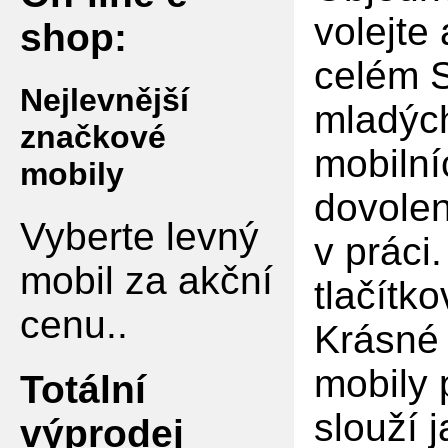
volejte
shop:
celém S
Nejlevnější
mladých
značkové
mobilní
mobily
dovolen
Vyberte levný
v práci
mobil za akční
tlačítko
cenu..
Krásné 
mobily 
Totální
slouží 
výprodej