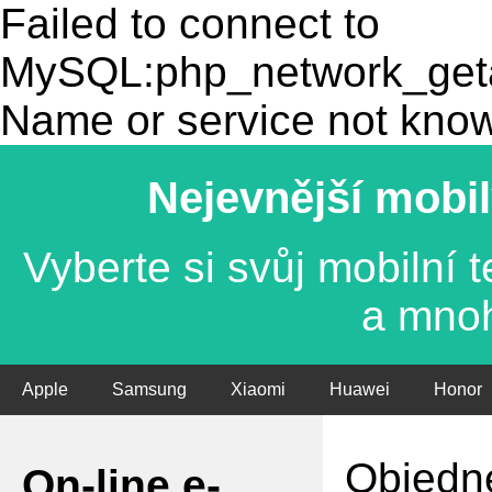
Failed to connect to
MySQL:php_network_getad
Name or service not kno
Nejevnější mobil
Vyberte si svůj mobilní
a mno
Apple
Samsung
Xiaomi
Huawei
Honor
Objedne
On-line e-