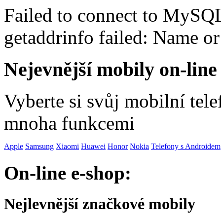
Failed to connect to MySQ
getaddrinfo failed: Name o
Nejevnější mobily on-line
Vyberte si svůj mobilní tel
mnoha funkcemi
Apple
Samsung
Xiaomi
Huawei
Honor
Nokia
Telefony s Androidem
On-line e-shop:
Nejlevnější značkové mobily