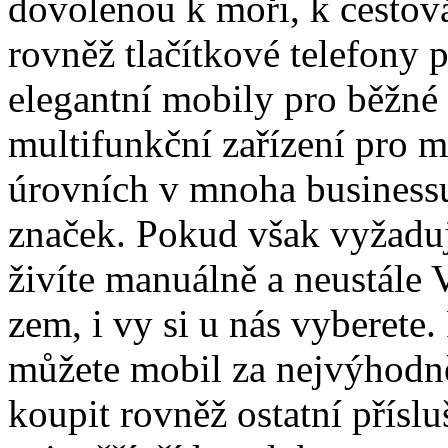
dovolenou k moři, k cestová
rovněž tlačítkové telefony 
elegantní mobily pro běžné 
multifunkční zařízení pro 
úrovních v mnoha business
značek. Pokud však vyžaduj
živíte manuálně a neustále
zem, i vy si u nás vyberete.
můžete mobil za nejvýhodně
koupit rovněž ostatní přísl