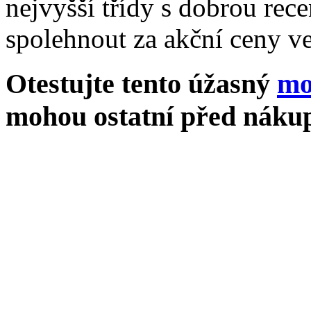
nejvyšší třídy s dobrou rece
spolehnout za akční ceny ve
Otestujte tento úžasný
mo
mohou ostatní před nákup