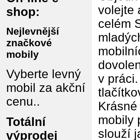
volejte
shop:
celém S
Nejlevnější
mladých
značkové
mobilní
mobily
dovolen
Vyberte levný
v práci
mobil za akční
tlačítko
cenu..
Krásné 
mobily 
Totální
slouží 
výprodej