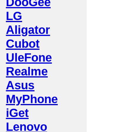
DooGee
LG
Aligator
Cubot
UleFone
Realme
Asus
MyPhone
iGet
Lenovo