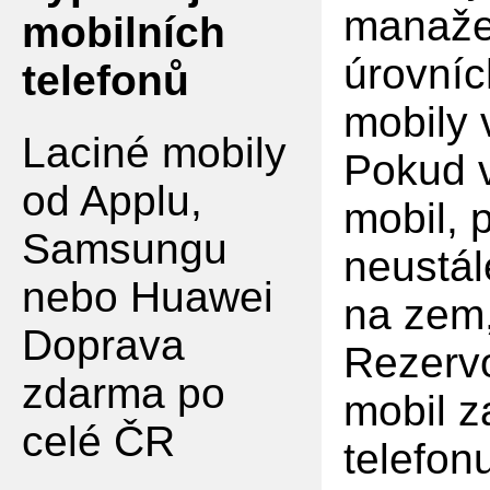
manaže
mobilních
úrovníc
telefonů
mobily
Laciné mobily
Pokud v
od Applu,
mobil, 
Samsungu
neustál
nebo Huawei
na zem,
Doprava
Rezervo
zdarma po
mobil z
celé ČR
telefon