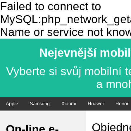
Failed to connect to
MySQL:php_network_getad
Name or service not kno
Nejevnější mobil
Vyberte si svůj mobilní
a mno
Apple
Samsung
Xiaomi
Huawei
Honor
Objedne
On-line e-