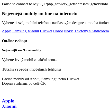
Failed to connect to MySQL:php_network_getaddresses: getaddrinfo 
Nejevnější mobily on-line na internetu
Vyberte si svůj mobilní telefon s nadčasovým designe a mnoha funkc
Apple
Samsung
Xiaomi
Huawei
Honor
Nokia
Telefony s Androidem
On-line e-shop:
Nejlevnější značkové mobily
Vyberte levný mobil za akční cenu..
Totální výprodej mobilních telefonů
Laciné mobily od Applu, Samsungu nebo Huawei
Doprava zdarma po celé ČR
Apple
Xiaomi