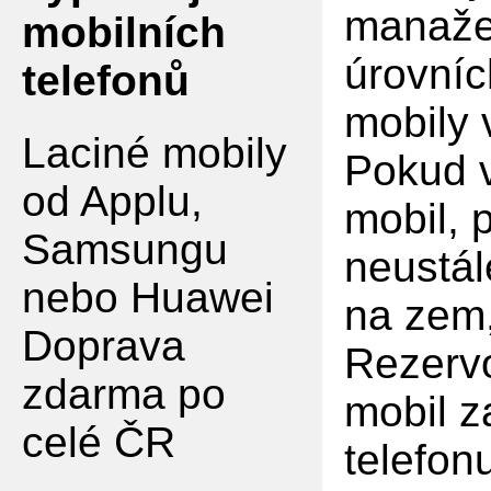
manaže
mobilních
úrovníc
telefonů
mobily
Laciné mobily
Pokud v
od Applu,
mobil, 
Samsungu
neustál
nebo Huawei
na zem,
Doprava
Rezervo
zdarma po
mobil z
celé ČR
telefon