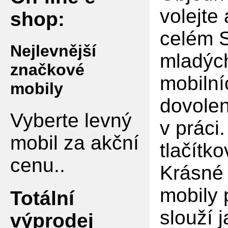
volejte
shop:
celém S
Nejlevnější
mladých
značkové
mobilní
mobily
dovolen
Vyberte levný
v práci
mobil za akční
tlačítko
cenu..
Krásné 
mobily 
Totální
slouží 
výprodej