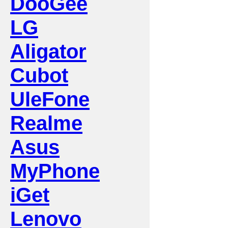
DooGee
LG
Aligator
Cubot
UleFone
Realme
Asus
MyPhone
iGet
Lenovo