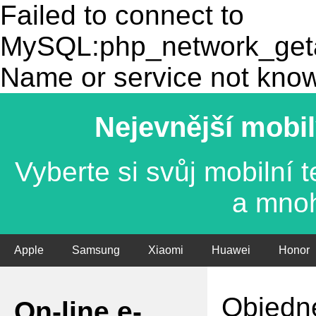
Failed to connect to
MySQL:php_network_getad
Name or service not kno
Nejevnější mobil
Vyberte si svůj mobilní
a mno
Apple
Samsung
Xiaomi
Huawei
Honor
Objedne
On-line e-