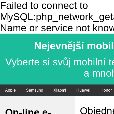
Failed to connect to
MySQL:php_network_getad
Name or service not kno
Nejevnější mobil
Vyberte si svůj mobilní
a mno
Apple
Samsung
Xiaomi
Huawei
Honor
Objedne
On-line e-