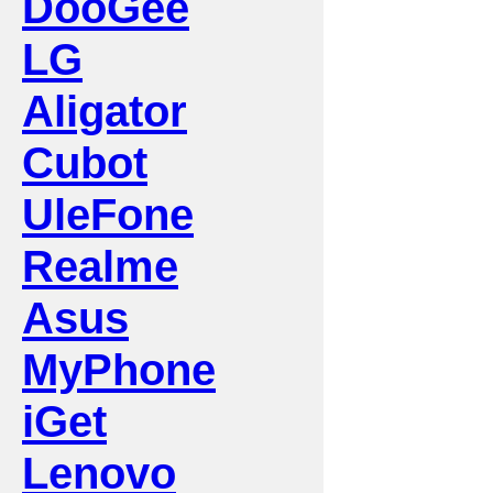
DooGee
LG
Aligator
Cubot
UleFone
Realme
Asus
MyPhone
iGet
Lenovo