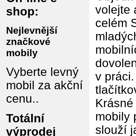
volejte
shop:
celém S
Nejlevnější
mladých
značkové
mobilní
mobily
dovolen
Vyberte levný
v práci
mobil za akční
tlačítko
cenu..
Krásné 
mobily 
Totální
slouží 
výprodej