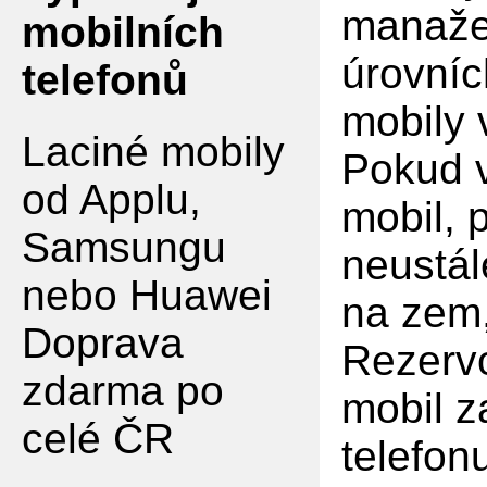
manaže
mobilních
úrovníc
telefonů
mobily
Laciné mobily
Pokud v
od Applu,
mobil, 
Samsungu
neustál
nebo Huawei
na zem,
Doprava
Rezervo
zdarma po
mobil z
celé ČR
telefon