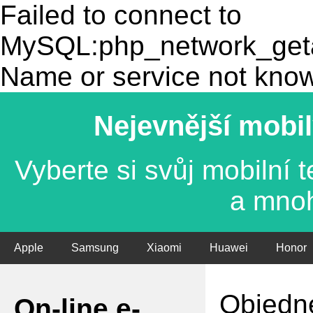
Failed to connect to
MySQL:php_network_getad
Name or service not kno
Nejevnější mobil
Vyberte si svůj mobilní
a mno
Apple
Samsung
Xiaomi
Huawei
Honor
Objedne
On-line e-