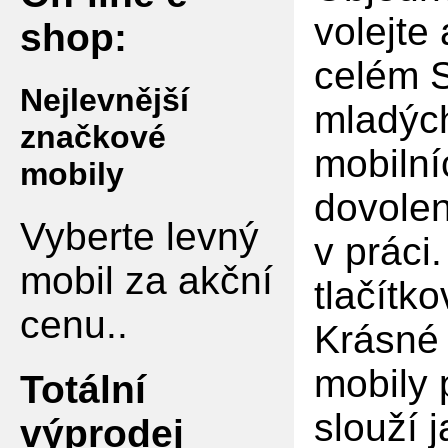
volejte
shop:
celém S
Nejlevnější
mladých
značkové
mobilní
mobily
dovolen
Vyberte levný
v práci
mobil za akční
tlačítko
cenu..
Krásné 
mobily 
Totální
slouží 
výprodej