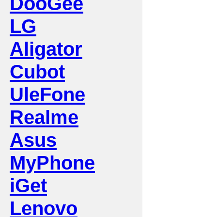
DooGee
LG
Aligator
Cubot
UleFone
Realme
Asus
MyPhone
iGet
Lenovo