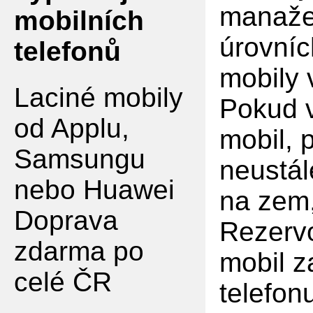
manaže
mobilních
úrovníc
telefonů
mobily
Laciné mobily
Pokud v
od Applu,
mobil, 
Samsungu
neustál
nebo Huawei
na zem,
Doprava
Rezervo
zdarma po
mobil z
celé ČR
telefon