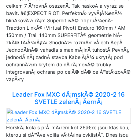
celkem 7 ÃºrovnÃ­ osazenÃ­. Tak naskoÄ a vyraz se
bavit. â€¦EXPECT RIOT! PerfektnÄ› vyvÃ¡Å¾enÃ½
hlinÃ­kovÃ½ rÃ¡m SupercitlivÃ© odpruÅ¾enÃ­
Traction LinkÂ® (Virtual Pivot) Enduro 160mm / AM
150mm / Trail 140mm SUPERFITÂ® geometrie NÃ­
zkÃ© tÄ›Å¾iÅ¡tÄ› ShodnÃ½ rozmÄ›r vÅ¡ech ÄepÅ¯
JednodÃ­lnÃ© vahadla s maximÃ¡lnÃ­ tuhostÃ­ PevnÃ¡,
jednodÃ­lnÃ¡ zadnÃ­ stavba KabelÃ¡Å¾ ukrytÃ¡ pod
ochrannÃ½m krytem dolnÃ­ rÃ¡movÃ© trubky
IntegrovanÃ¡ ochrana po celÃ© dÃ©lce Å™etÄ›zovÃ©
vzpÄ›ry
Leader Fox MXC dÃ¡mskÃ© 2020-2 16
SVETLE zelenÃ¡ ÄernÃ¡
HorskÃ¡ kola s prÅ¯mÄ›rem kol 26â€œ jsou klasikou,
kterou si dÅ™Ã­ve volila vÄ›tÅ¡ina cyklistÅ¯. Dnes jsou