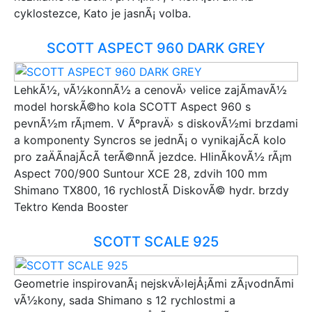
Qayron
cyklostezce, Kato je jasnÃ¡ volba.
Bottecchia
Winora
SCOTT ASPECT 960 DARK GREY
Agang
Look
Head
LehkÃ½, vÃ½konnÃ½ a cenovÄ› velice zajÃ­mavÃ½
Crussis
model horskÃ©ho kola SCOTT Aspect 960 s
FORCE
pevnÃ½m rÃ¡mem. V ÃºpravÄ› s diskovÃ½mi brzdami
Cossack
a komponenty Syncros se jednÃ¡ o vynikajÃ­cÃ­ kolo
RoyalBaby
pro zaÄÃ­najÃ­cÃ­ terÃ©nnÃ­ jezdce. HlinÃ­kovÃ½ rÃ¡m
Academy
Aspect 700/900 Suntour XCE 28, zdvih 100 mm
Colony
Shimano TX800, 16 rychlostÃ­ DiskovÃ© hydr. brzdy
NUKEPROOF
Tektro Kenda Booster
RADIO
Whistle
SCOTT SCALE 925
Geometrie inspirovanÃ¡ nejskvÄ›lejÅ¡Ã­mi zÃ¡vodnÃ­mi
vÃ½kony, sada Shimano s 12 rychlostmi a