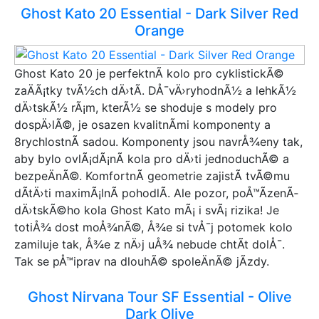
Ghost Kato 20 Essential - Dark Silver Red
Orange
Ghost Kato 20 je perfektnÃ­ kolo pro cyklistickÃ©
zaÄÃ¡tky tvÃ½ch dÄ›tÃ­. DÅ¯vÄ›ryhodnÃ½ a lehkÃ½
dÄ›tskÃ½ rÃ¡m, kterÃ½ se shoduje s modely pro
dospÄ›lÃ©, je osazen kvalitnÃ­mi komponenty a
8rychlostnÃ­ sadou. Komponenty jsou navrÅ¾eny tak,
aby bylo ovlÃ¡dÃ¡nÃ­ kola pro dÄ›ti jednoduchÃ© a
bezpeÄnÃ©. KomfortnÃ­ geometrie zajistÃ­ tvÃ©mu
dÃ­tÄ›ti maximÃ¡lnÃ­ pohodlÃ­. Ale pozor, poÅ™Ã­zenÃ­
dÄ›tskÃ©ho kola Ghost Kato mÃ¡ i svÃ¡ rizika! Je
totiÅ¾ dost moÅ¾nÃ©, Å¾e si tvÅ¯j potomek kolo
zamiluje tak, Å¾e z nÄ›j uÅ¾ nebude chtÃ­t dolÅ¯.
Tak se pÅ™iprav na dlouhÃ© spoleÄnÃ© jÃ­zdy.
Ghost Nirvana Tour SF Essential - Olive
Dark Olive