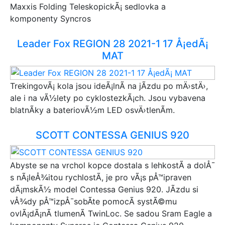
Maxxis Folding TeleskopickÃ¡ sedlovka a
komponenty Syncros
Leader Fox REGION 28 2021-1 17 Å¡edÃ¡
MAT
TrekingovÃ¡ kola jsou ideÃ¡lnÃ­ na jÃ­zdu po mÄ›stÄ›,
ale i na vÃ½lety po cyklostezkÃ¡ch. Jsou vybavena
blatnÃ­ky a bateriovÃ½m LED osvÄ›tlenÃ­m.
SCOTT CONTESSA GENIUS 920
Abyste se na vrchol kopce dostala s lehkostÃ­ a dolÅ¯
s nÃ¡leÅ¾itou rychlostÃ­, je pro vÃ¡s pÅ™ipraven
dÃ¡mskÃ½ model Contessa Genius 920. JÃ­zdu si
vÅ¾dy pÅ™izpÅ¯sobÃ­te pomocÃ­ systÃ©mu
ovlÃ¡dÃ¡nÃ­ tlumenÃ­ TwinLoc. Se sadou Sram Eagle a