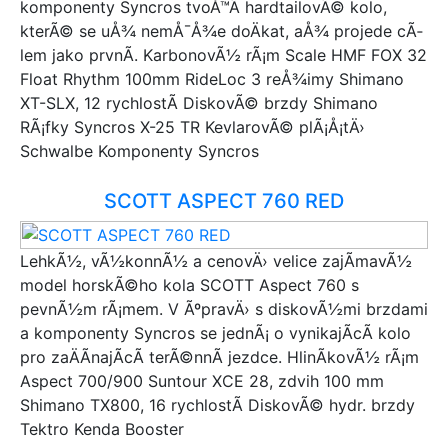
komponenty Syncros tvoÅ™Ã­ hardtailovÃ© kolo,
kterÃ© se uÅ¾ nemÅ¯Å¾e doÄkat, aÅ¾ projede cÃ­
lem jako prvnÃ­. KarbonovÃ½ rÃ¡m Scale HMF FOX 32
Float Rhythm 100mm RideLoc 3 reÅ¾imy Shimano
XT-SLX, 12 rychlostÃ­ DiskovÃ© brzdy Shimano
RÃ¡fky Syncros X-25 TR KevlarovÃ© plÃ¡Å¡tÄ›
Schwalbe Komponenty Syncros
SCOTT ASPECT 760 RED
LehkÃ½, vÃ½konnÃ½ a cenovÄ› velice zajÃ­mavÃ½
model horskÃ©ho kola SCOTT Aspect 760 s
pevnÃ½m rÃ¡mem. V ÃºpravÄ› s diskovÃ½mi brzdami
a komponenty Syncros se jednÃ¡ o vynikajÃ­cÃ­ kolo
pro zaÄÃ­najÃ­cÃ­ terÃ©nnÃ­ jezdce. HlinÃ­kovÃ½ rÃ¡m
Aspect 700/900 Suntour XCE 28, zdvih 100 mm
Shimano TX800, 16 rychlostÃ­ DiskovÃ© hydr. brzdy
Tektro Kenda Booster