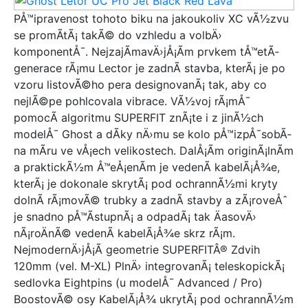
Dahon
PÅ™ipravenost tohoto biku na jakoukoliv XC vÃ½zvu
Norco
se promÃ­tÃ¡ takÃ© do vzhledu a volbÄ›
Wilier
komponentÅ¯. NejzajÃ­mavÄ›jÅ¡Ã­m prvkem tÅ™etÃ­
DHS
generace rÃ¡mu Lector je zadnÃ­ stavba, kterÃ¡ je po
Denver
vzoru listovÃ©ho pera designovanÃ¡ tak, aby co
Kenzel
nejlÃ©pe pohlcovala vibrace. VÃ½voj rÃ¡mÅ¯
CULT
pomocÃ­ algoritmu SUPERFIT znÃ¡te i z jinÃ½ch
B\'TWIN
modelÅ¯ Ghost a dÃ­ky nÄ›mu se kolo pÅ™izpÅ¯sobÃ­
Mondraker
na mÃ­ru ve vÅ¡ech velikostech. DalÅ¡Ã­m originÃ¡lnÃ­m
Pashley
a praktickÃ½m Å™eÅ¡enÃ­m je vedenÃ­ kabelÃ¡Å¾e,
MRX
kterÃ¡ je dokonale skrytÃ¡ pod ochrannÃ½mi kryty
Johnny Loco
dolnÃ­ rÃ¡movÃ© trubky a zadnÃ­ stavby a zÃ¡roveÅˆ
MEXLLER
je snadno pÅ™Ã­stupnÃ¡ a odpadÃ¡ tak ÄasovÄ›
Olpran
nÃ¡roÄnÃ© vedenÃ­ kabelÃ¡Å¾e skrz rÃ¡m.
Cube
NejmodernÄ›jÅ¡Ã­ geometrie SUPERFITÂ® Zdvih
PUKY
120mm (vel. M-XL) PlnÄ› integrovanÃ¡ teleskopickÃ¡
Fly Bikes
sedlovka Eightpins (u modelÅ¯ Advanced / Pro)
Le Grand
BoostovÃ© osy KabelÃ¡Å¾ ukrytÃ¡ pod ochrannÃ½m