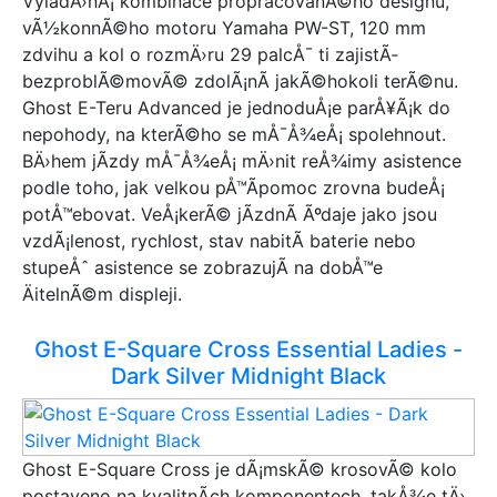
VyladÄ›nÃ¡ kombinace propracovanÃ©ho designu,
vÃ½konnÃ©ho motoru Yamaha PW-ST, 120 mm
zdvihu a kol o rozmÄ›ru 29 palcÅ¯ ti zajistÃ­
bezproblÃ©movÃ© zdolÃ¡nÃ­ jakÃ©hokoli terÃ©nu.
Ghost E-Teru Advanced je jednoduÅ¡e parÅ¥Ã¡k do
nepohody, na kterÃ©ho se mÅ¯Å¾eÅ¡ spolehnout.
BÄ›hem jÃ­zdy mÅ¯Å¾eÅ¡ mÄ›nit reÅ¾imy asistence
podle toho, jak velkou pÅ™Ã­pomoc zrovna budeÅ¡
potÅ™ebovat. VeÅ¡kerÃ© jÃ­zdnÃ­ Ãºdaje jako jsou
vzdÃ¡lenost, rychlost, stav nabitÃ­ baterie nebo
stupeÅˆ asistence se zobrazujÃ­ na dobÅ™e
ÄitelnÃ©m displeji.
Ghost E-Square Cross Essential Ladies -
Dark Silver Midnight Black
Ghost E-Square Cross je dÃ¡mskÃ© krosovÃ© kolo
postaveno na kvalitnÃ­ch komponentech, takÅ¾e tÄ›