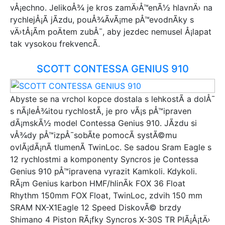
vÅ¡echno. JelikoÅ¾ je kros zamÄ›Å™enÃ½ hlavnÄ› na
rychlejÅ¡Ã­ jÃ­zdu, pouÅ¾Ã­vÃ¡me pÅ™evodnÃ­ky s
vÄ›tÅ¡Ã­m poÄtem zubÅ¯, aby jezdec nemusel Å¡lapat
tak vysokou frekvencÃ­.
SCOTT CONTESSA GENIUS 910
Abyste se na vrchol kopce dostala s lehkostÃ­ a dolÅ¯
s nÃ¡leÅ¾itou rychlostÃ­, je pro vÃ¡s pÅ™ipraven
dÃ¡mskÃ½ model Contessa Genius 910. JÃ­zdu si
vÅ¾dy pÅ™izpÅ¯sobÃ­te pomocÃ­ systÃ©mu
ovlÃ¡dÃ¡nÃ­ tlumenÃ­ TwinLoc. Se sadou Sram Eagle s
12 rychlostmi a komponenty Syncros je Contessa
Genius 910 pÅ™ipravena vyrazit Kamkoli. Kdykoli.
RÃ¡m Genius karbon HMF/hlinÃ­k FOX 36 Float
Rhythm 150mm FOX Float, TwinLoc, zdvih 150 mm
SRAM NX-X1Eagle 12 Speed DiskovÃ© brzdy
Shimano 4 Piston RÃ¡fky Syncros X-30S TR PlÃ¡Å¡tÄ›