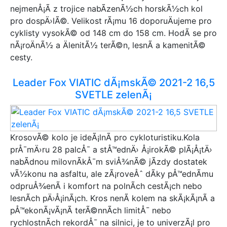
nejmenÅ¡Ã­ z trojice nabÃ­zenÃ½ch horskÃ½ch kol
pro dospÄ›lÃ©. Velikost rÃ¡mu 16 doporuÄujeme pro
cyklisty vysokÃ© od 148 cm do 158 cm. HodÃ­ se pro
nÃ¡roÄnÃ½ a ÄlenitÃ½ terÃ©n, lesnÃ­ a kamenitÃ©
cesty.
Leader Fox VIATIC dÃ¡mskÃ© 2021-2 16,5
SVETLE zelenÃ¡
KrosovÃ© kolo je ideÃ¡lnÃ­ pro cykloturistiku.Kola
prÅ¯mÄ›ru 28 palcÅ¯ a stÅ™ednÄ› Å¡irokÃ© plÃ¡Å¡tÄ›
nabÃ­dnou milovnÃ­kÅ¯m sviÅ¾nÃ© jÃ­zdy dostatek
vÃ½konu na asfaltu, ale zÃ¡roveÅˆ dÃ­ky pÅ™ednÃ­mu
odpruÅ¾enÃ­ i komfort na polnÃ­ch cestÃ¡ch nebo
lesnÃ­ch pÄ›Å¡inÃ¡ch. Kros nenÃ­ kolem na skÃ¡kÃ¡nÃ­ a
pÅ™ekonÃ¡vÃ¡nÃ­ terÃ©nnÃ­ch limitÅ¯ nebo
rychlostnÃ­ch rekordÅ¯ na silnici, je to univerzÃ¡l pro