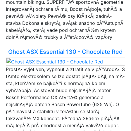
mountain bikingu. SUPERFITÂ® sportovnÃ­ geometrie
IntegrovanÃ¡ ochrana rÃ¡mu, Boost nÃ¡boje, tuhÃ© a
pevnÃ© vÃ½plety PevnÃ© osy KrÃ¡tkÃ¡ zadnÃ­
stavba Dokonale skrytÃ¡, avÅ¡ak snadno pÅ™Ã­stupnÃ¡
kabelÃ¡Å¾, kterÃ¡ vede pod ochrannÃ½m krytem
dolnÃ­ rÃ¡movÃ© trubky a Å™etÄ›zovÃ© vzpÄ›ry
Ghost ASX Essential 130 - Chocolate Red
ProstÄ› vyjet ven, vypnout a ztratit se v pÅ™Ã­rodÄ›. S
tÃ­mto elektrokolem se lze dostat jeÅ¡tÄ› dÃ¡l, na mÃ­
sta, kterÃ½m se bajkeÅ™i s normÃ¡lnÃ­ kolem
vyhÃ½bajÃ­. Asistovat bude nejsilnÄ›jÅ¡Ã­ motor
Bosch Performance CX ÄtvrtÃ© generace a
nejsilnÄ›jÅ¡Ã­ baterie Bosch Powertube (625 Wh). O
pÅ™ilnavost a stabilitu v terÃ©nu se starÃ¡
takzvanÃ½ MX koncept. PÅ™ednÃ­ 29â€œ plÃ¡Å¡Å¥
mÃ¡ lepÅ¡Ã­ prÅ¯chodnost a menÅ¡Ã­ valivÃ½ odpor.