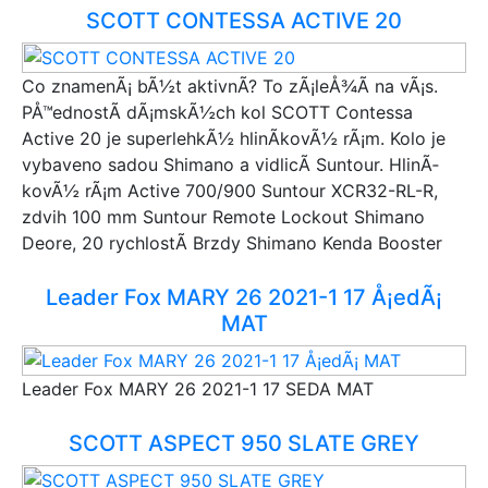
SCOTT CONTESSA ACTIVE 20
Co znamenÃ¡ bÃ½t aktivnÃ­? To zÃ¡leÅ¾Ã­ na vÃ¡s.
PÅ™ednostÃ­ dÃ¡mskÃ½ch kol SCOTT Contessa
Active 20 je superlehkÃ½ hlinÃ­kovÃ½ rÃ¡m. Kolo je
vybaveno sadou Shimano a vidlicÃ­ Suntour. HlinÃ­
kovÃ½ rÃ¡m Active 700/900 Suntour XCR32-RL-R,
zdvih 100 mm Suntour Remote Lockout Shimano
Deore, 20 rychlostÃ­ Brzdy Shimano Kenda Booster
Leader Fox MARY 26 2021-1 17 Å¡edÃ¡
MAT
Leader Fox MARY 26 2021-1 17 SEDA MAT
SCOTT ASPECT 950 SLATE GREY