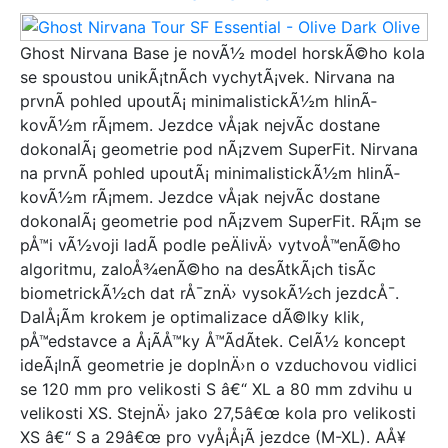
Ghost Nirvana Base je novÃ½ model horskÃ©ho kola
se spoustou unikÃ¡tnÃ­ch vychytÃ¡vek. Nirvana na
prvnÃ­ pohled upoutÃ¡ minimalistickÃ½m hlinÃ­
kovÃ½m rÃ¡mem. Jezdce vÅ¡ak nejvÃ­c dostane
dokonalÃ¡ geometrie pod nÃ¡zvem SuperFit. Nirvana
na prvnÃ­ pohled upoutÃ¡ minimalistickÃ½m hlinÃ­
kovÃ½m rÃ¡mem. Jezdce vÅ¡ak nejvÃ­c dostane
dokonalÃ¡ geometrie pod nÃ¡zvem SuperFit. RÃ¡m se
pÅ™i vÃ½voji ladÃ­ podle peÄlivÄ› vytvoÅ™enÃ©ho
algoritmu, zaloÅ¾enÃ©ho na desÃ­tkÃ¡ch tisÃ­c
biometrickÃ½ch dat rÅ¯znÄ› vysokÃ½ch jezdcÅ¯.
DalÅ¡Ã­m krokem je optimalizace dÃ©lky klik,
pÅ™edstavce a Å¡Ã­Å™ky Å™Ã­dÃ­tek. CelÃ½ koncept
ideÃ¡lnÃ­ geometrie je doplnÄ›n o vzduchovou vidlici
se 120 mm pro velikosti S â€“ XL a 80 mm zdvihu u
velikosti XS. StejnÄ› jako 27,5â€œ kola pro velikosti
XS â€“ S a 29â€œ pro vyÅ¡Å¡Ã­ jezdce (M-XL). AÅ¥