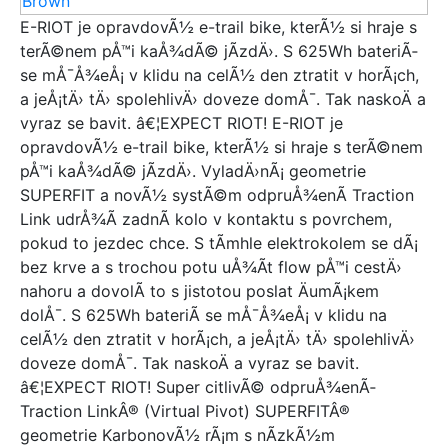
E-RIOT je opravdovÃ½ e-trail bike, kterÃ½ si hraje s
terÃ©nem pÅ™i kaÅ¾dÃ© jÃ­zdÄ›. S 625Wh bateriÃ­
se mÅ¯Å¾eÅ¡ v klidu na celÃ½ den ztratit v horÃ¡ch,
a jeÅ¡tÄ› tÄ› spolehlivÄ› doveze domÅ¯. Tak naskoÄ a
vyraz se bavit. â€¦EXPECT RIOT! E-RIOT je
opravdovÃ½ e-trail bike, kterÃ½ si hraje s terÃ©nem
pÅ™i kaÅ¾dÃ© jÃ­zdÄ›. VyladÄ›nÃ¡ geometrie
SUPERFIT a novÃ½ systÃ©m odpruÅ¾enÃ­ Traction
Link udrÅ¾Ã­ zadnÃ­ kolo v kontaktu s povrchem,
pokud to jezdec chce. S tÃ­mhle elektrokolem se dÃ¡
bez krve a s trochou potu uÅ¾Ã­t flow pÅ™i cestÄ›
nahoru a dovolÃ­ to s jistotou poslat ÄumÃ¡kem
dolÅ¯. S 625Wh bateriÃ­ se mÅ¯Å¾eÅ¡ v klidu na
celÃ½ den ztratit v horÃ¡ch, a jeÅ¡tÄ› tÄ› spolehlivÄ›
doveze domÅ¯. Tak naskoÄ a vyraz se bavit.
â€¦EXPECT RIOT! Super citlivÃ© odpruÅ¾enÃ­
Traction LinkÂ® (Virtual Pivot) SUPERFITÂ®
geometrie KarbonovÃ½ rÃ¡m s nÃ­zkÃ½m