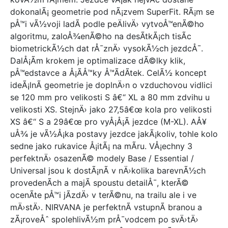
dokonalÃ¡ geometrie pod nÃ¡zvem SuperFit. RÃ¡m se
pÅ™i vÃ½voji ladÃ­ podle peÄlivÄ› vytvoÅ™enÃ©ho
algoritmu, zaloÅ¾enÃ©ho na desÃ­tkÃ¡ch tisÃ­c
biometrickÃ½ch dat rÅ¯znÄ› vysokÃ½ch jezdcÅ¯.
DalÅ¡Ã­m krokem je optimalizace dÃ©lky klik,
pÅ™edstavce a Å¡Ã­Å™ky Å™Ã­dÃ­tek. CelÃ½ koncept
ideÃ¡lnÃ­ geometrie je doplnÄ›n o vzduchovou vidlici
se 120 mm pro velikosti S â€“ XL a 80 mm zdvihu u
velikosti XS. StejnÄ› jako 27,5â€œ kola pro velikosti
XS â€“ S a 29â€œ pro vyÅ¡Å¡Ã­ jezdce (M-XL). AÅ¥
uÅ¾ je vÃ½Å¡ka postavy jezdce jakÃ¡koliv, tohle kolo
sedne jako rukavice Å¡itÃ¡ na mÃ­ru. VÅ¡echny 3
perfektnÄ› osazenÃ© modely Base / Essential /
Universal jsou k dostÃ¡nÃ­ v nÄ›kolika barevnÃ½ch
provedenÃ­ch a majÃ­ spoustu detailÅ¯, kterÃ©
ocenÃ­te pÅ™i jÃ­zdÄ› v terÃ©nu, na trailu ale i ve
mÄ›stÄ›. NIRVANA je perfektnÃ­ vstupnÃ­ branou a
zÃ¡roveÅˆ spolehlivÃ½m prÅ¯vodcem po svÄ›tÄ›