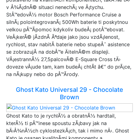
v Å¾Ã¡dnÃ© situaci nenechÃ¡ ve Å¡tychu.
StÅ™edovÃ½ motor Bosch Performance Cruise a
silnÃ¡ polointegrovanÃ¡ 500Wh baterie ti poskytnou
velkou pÅ™Ã­pomoc kdykoliv budeÅ¡ potÅ™ebovat.
VeÅ¡kerÃ© jÃ­zdnÃ­ Ãºdaje jako jsou vzdÃ¡lenost,
rychlost, stav nabitÃ­ baterie nebo stupeÅˆ asistence
se zobrazujÃ­ na dobÅ™e ÄitelnÃ©m displeji.
VÅ¡estrannÃ½ 27,5palcovÃ© E-Square Cross tÄ›
doveze vÅ¡ude tam, kam budeÅ¡ chtÃ­t â€“ do prÃ¡ce,
na nÃ¡kupy nebo do pÅ™Ã­rody.
Ghost Kato Universal 29 - Chocolate
Brown
Ghost Kato to je rychlÃ½ a obratnÃ½ hardtail,
kterÃ½ ti pÅ™inese spoustu zÃ¡bavy jak na
bÄ›Å¾nÃ½ch cyklostezkÃ¡ch, tak i mimo nÄ›. Ghost
Kato je osazen kvalitnÃ­mi komponenty a