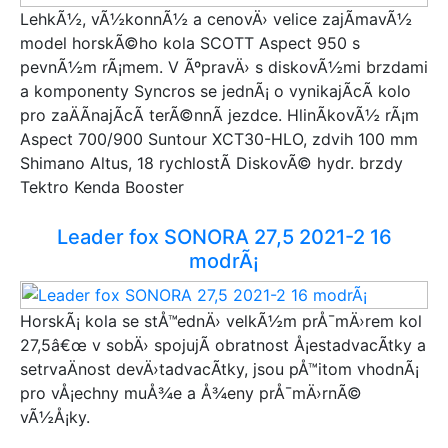
LehkÃ½, vÃ½konnÃ½ a cenovÄ› velice zajÃ­mavÃ½
model horskÃ©ho kola SCOTT Aspect 950 s
pevnÃ½m rÃ¡mem. V ÃºpravÄ› s diskovÃ½mi brzdami
a komponenty Syncros se jednÃ¡ o vynikajÃ­cÃ­ kolo
pro zaÄÃ­najÃ­cÃ­ terÃ©nnÃ­ jezdce. HlinÃ­kovÃ½ rÃ¡m
Aspect 700/900 Suntour XCT30-HLO, zdvih 100 mm
Shimano Altus, 18 rychlostÃ­ DiskovÃ© hydr. brzdy
Tektro Kenda Booster
Leader fox SONORA 27,5 2021-2 16
modrÃ¡
HorskÃ¡ kola se stÅ™ednÄ› velkÃ½m prÅ¯mÄ›rem kol
27,5â€œ v sobÄ› spojujÃ­ obratnost Å¡estadvacÃ­tky a
setrvaÄnost devÄ›tadvacÃ­tky, jsou pÅ™itom vhodnÃ¡
pro vÅ¡echny muÅ¾e a Å¾eny prÅ¯mÄ›rnÃ©
vÃ½Å¡ky.