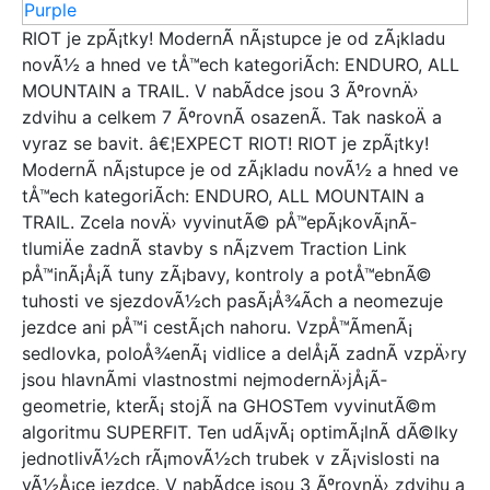
RIOT je zpÃ¡tky! ModernÃ­ nÃ¡stupce je od zÃ¡kladu
novÃ½ a hned ve tÅ™ech kategoriÃ­ch: ENDURO, ALL
MOUNTAIN a TRAIL. V nabÃ­dce jsou 3 ÃºrovnÄ›
zdvihu a celkem 7 ÃºrovnÃ­ osazenÃ­. Tak naskoÄ a
vyraz se bavit. â€¦EXPECT RIOT! RIOT je zpÃ¡tky!
ModernÃ­ nÃ¡stupce je od zÃ¡kladu novÃ½ a hned ve
tÅ™ech kategoriÃ­ch: ENDURO, ALL MOUNTAIN a
TRAIL. Zcela novÄ› vyvinutÃ© pÅ™epÃ¡kovÃ¡nÃ­
tlumiÄe zadnÃ­ stavby s nÃ¡zvem Traction Link
pÅ™inÃ¡Å¡Ã­ tuny zÃ¡bavy, kontroly a potÅ™ebnÃ©
tuhosti ve sjezdovÃ½ch pasÃ¡Å¾Ã­ch a neomezuje
jezdce ani pÅ™i cestÃ¡ch nahoru. VzpÅ™Ã­menÃ¡
sedlovka, poloÅ¾enÃ¡ vidlice a delÅ¡Ã­ zadnÃ­ vzpÄ›ry
jsou hlavnÃ­mi vlastnostmi nejmodernÄ›jÅ¡Ã­
geometrie, kterÃ¡ stojÃ­ na GHOSTem vyvinutÃ©m
algoritmu SUPERFIT. Ten udÃ¡vÃ¡ optimÃ¡lnÃ­ dÃ©lky
jednotlivÃ½ch rÃ¡movÃ½ch trubek v zÃ¡vislosti na
vÃ½Å¡ce jezdce. V nabÃ­dce jsou 3 ÃºrovnÄ› zdvihu a