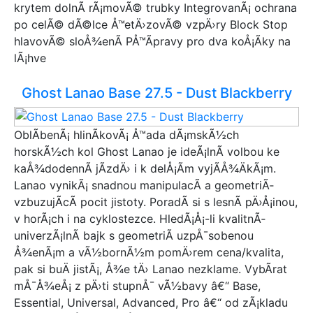
Bergamont
krytem dolnÃ­ rÃ¡movÃ© trubky IntegrovanÃ¡ ochrana
BBF
po celÃ© dÃ©lce Å™etÄ›zovÃ© vzpÄ›ry Block Stop
Basso
hlavovÃ© sloÅ¾enÃ­ PÅ™Ã­pravy pro dva koÅ¡Ã­ky na
HaiBike
lÃ¡hve
Orbea
Wethepeople
Ghost Lanao Base 27.5 - Dust Blackberry
Brompton
Liberty
Stuf
OblÃ­benÃ¡ hlinÃ­kovÃ¡ Å™ada dÃ¡mskÃ½ch
Frog
horskÃ½ch kol Ghost Lanao je ideÃ¡lnÃ­ volbou ke
Raymon
kaÅ¾dodennÃ­ jÃ­zdÄ› i k delÅ¡Ã­m vyjÃ­Å¾ÄkÃ¡m.
Alpina
Lanao vynikÃ¡ snadnou manipulacÃ­ a geometriÃ­
TRIBAN
vzbuzujÃ­cÃ­ pocit jistoty. PoradÃ­ si s lesnÃ­ pÄ›Å¡inou,
Kolsport
v horÃ¡ch i na cyklostezce. HledÃ¡Å¡-li kvalitnÃ­
Early Rider
univerzÃ¡lnÃ­ bajk s geometriÃ­ uzpÅ¯sobenou
ROCKRIDER
Å¾enÃ¡m a vÃ½bornÃ½m pomÄ›rem cena/kvalita,
Mongoose
pak si buÄ jistÃ¡, Å¾e tÄ› Lanao nezklame. VybÃ­rat
Felt
mÅ¯Å¾eÅ¡ z pÄ›ti stupnÅ¯ vÃ½bavy â€“ Base,
Schwinn
Essential, Universal, Advanced, Pro â€“ od zÃ¡kladu