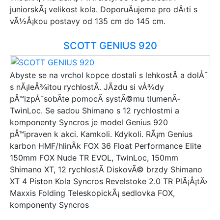
juniorskÃ¡ velikost kola. DoporuÄujeme pro dÄ›ti s
vÃ½Å¡kou postavy od 135 cm do 145 cm.
SCOTT GENIUS 920
Abyste se na vrchol kopce dostali s lehkostÃ­ a dolÅ¯
s nÃ¡leÅ¾itou rychlostÃ­. JÃ­zdu si vÅ¾dy
pÅ™izpÅ¯sobÃ­te pomocÃ­ systÃ©mu tlumenÃ­
TwinLoc. Se sadou Shimano s 12 rychlostmi a
komponenty Syncros je model Genius 920
pÅ™ipraven k akci. Kamkoli. Kdykoli. RÃ¡m Genius
karbon HMF/hlinÃ­k FOX 36 Float Performance Elite
150mm FOX Nude TR EVOL, TwinLoc, 150mm
Shimano XT, 12 rychlostÃ­ DiskovÃ© brzdy Shimano
XT 4 Piston Kola Syncros Revelstoke 2.0 TR PlÃ¡Å¡tÄ›
Maxxis Folding TeleskopickÃ¡ sedlovka FOX,
komponenty Syncros