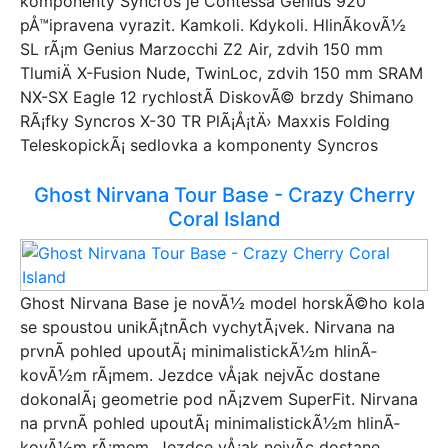
komponenty Syncros je Contessa Genius 920
pÅ™ipravena vyrazit. Kamkoli. Kdykoli. HlinÃ­kovÃ½
SL rÃ¡m Genius Marzocchi Z2 Air, zdvih 150 mm
TlumiÄ X-Fusion Nude, TwinLoc, zdvih 150 mm SRAM
NX-SX Eagle 12 rychlostÃ­ DiskovÃ© brzdy Shimano
RÃ¡fky Syncros X-30 TR PlÃ¡Å¡tÄ› Maxxis Folding
TeleskopickÃ¡ sedlovka a komponenty Syncros
Ghost Nirvana Tour Base - Crazy Cherry
Coral Island
Ghost Nirvana Base je novÃ½ model horskÃ©ho kola
se spoustou unikÃ¡tnÃ­ch vychytÃ¡vek. Nirvana na
prvnÃ­ pohled upoutÃ¡ minimalistickÃ½m hlinÃ­
kovÃ½m rÃ¡mem. Jezdce vÅ¡ak nejvÃ­c dostane
dokonalÃ¡ geometrie pod nÃ¡zvem SuperFit. Nirvana
na prvnÃ­ pohled upoutÃ¡ minimalistickÃ½m hlinÃ­
kovÃ½m rÃ¡mem. Jezdce vÅ¡ak nejvÃ­c dostane