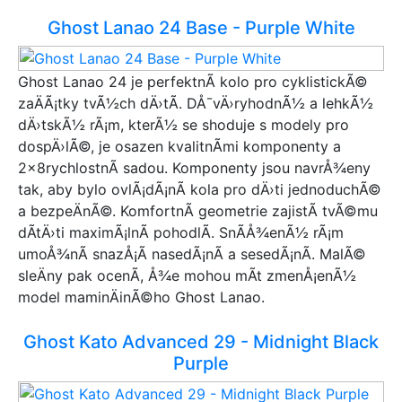
Ghost Lanao 24 Base - Purple White
Ghost Lanao 24 je perfektnÃ­ kolo pro cyklistickÃ©
zaÄÃ¡tky tvÃ½ch dÄ›tÃ­. DÅ¯vÄ›ryhodnÃ½ a lehkÃ½
dÄ›tskÃ½ rÃ¡m, kterÃ½ se shoduje s modely pro
dospÄ›lÃ©, je osazen kvalitnÃ­mi komponenty a
2x8rychlostnÃ­ sadou. Komponenty jsou navrÅ¾eny
tak, aby bylo ovlÃ¡dÃ¡nÃ­ kola pro dÄ›ti jednoduchÃ©
a bezpeÄnÃ©. KomfortnÃ­ geometrie zajistÃ­ tvÃ©mu
dÃ­tÄ›ti maximÃ¡lnÃ­ pohodlÃ­. SnÃ­Å¾enÃ½ rÃ¡m
umoÅ¾nÃ­ snazÅ¡Ã­ nasedÃ¡nÃ­ a sesedÃ¡nÃ­. MalÃ©
sleÄny pak ocenÃ­, Å¾e mohou mÃ­t zmenÅ¡enÃ½
model maminÄinÃ©ho Ghost Lanao.
Ghost Kato Advanced 29 - Midnight Black
Purple