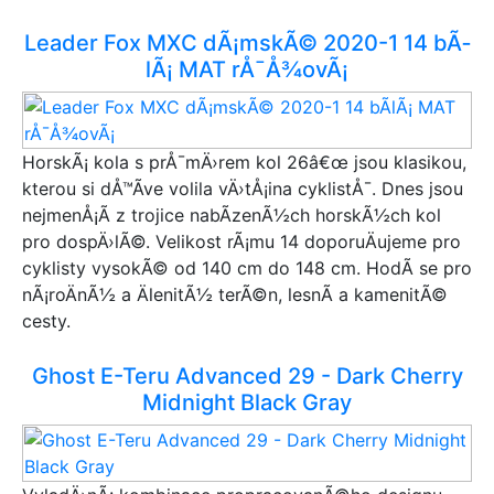
Leader Fox MXC dÃ¡mskÃ© 2020-1 14 bÃ­
lÃ¡ MAT rÅ¯Å¾ovÃ¡
HorskÃ¡ kola s prÅ¯mÄ›rem kol 26â€œ jsou klasikou,
kterou si dÅ™Ã­ve volila vÄ›tÅ¡ina cyklistÅ¯. Dnes jsou
nejmenÅ¡Ã­ z trojice nabÃ­zenÃ½ch horskÃ½ch kol
pro dospÄ›lÃ©. Velikost rÃ¡mu 14 doporuÄujeme pro
cyklisty vysokÃ© od 140 cm do 148 cm. HodÃ­ se pro
nÃ¡roÄnÃ½ a ÄlenitÃ½ terÃ©n, lesnÃ­ a kamenitÃ©
cesty.
Ghost E-Teru Advanced 29 - Dark Cherry
Midnight Black Gray