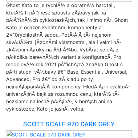
Ghost Kato to je rychlÃ½ a obratnÃ½ hardtail,
kterÃ½ ti pÅ™inese spoustu zÃ¡bavy jak na
bÄ›Å¾nÃ½ch cyklostezkÃ¡ch, tak i mimo nÄ›. Ghost
Kato je osazen kvalitnÃ­mi komponenty a
2x10rychlostnÃ­ sadou. PotÄ›Å¡Ã­ tÄ› nejenom
skvÄ›lÃ½mi jÃ­zdnÃ­mi vlastnostmi, ale i velmi nÃ­
zkÃ½mi nÃ¡roky na ÃºdrÅ¾bu. VybÃ­rat se dÃ¡ z
nÄ›kolika barevnÃ½ch variant a konfiguracÃ­. Pro
modelovÃ½ rok 2021 pÅ™ichÃ¡zÃ­ znaÄka Ghost s
pÄ›ti stupni vÃ½bavy â€“ Base, Essential, Universal,
Advanced, Pro â€“ od zÃ¡kladu po ty
nejnaÅ¡lapanÄ›jÅ¡Ã­ komponenty. HledÃ¡Å¡-li kvalitnÃ­
univerzÃ¡lnÃ­ bajk za rozumnou cenu, kterÃ½ tÄ›
nezklame na lesnÃ­ pÄ›Å¡inÄ›, v horÃ¡ch ani na
cyklostezce, Kato je jasnÃ¡ volba.
SCOTT SCALE 970 DARK GREY