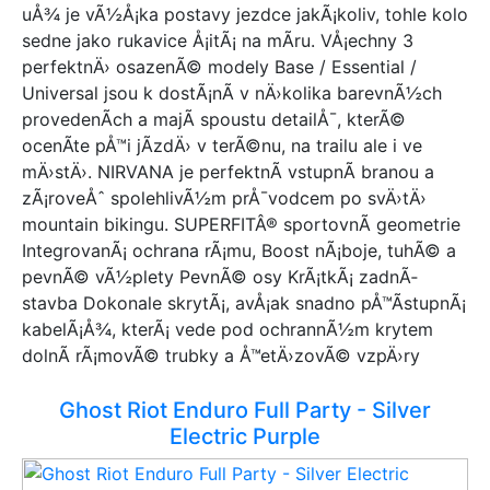
uÅ¾ je vÃ½Å¡ka postavy jezdce jakÃ¡koliv, tohle kolo
sedne jako rukavice Å¡itÃ¡ na mÃ­ru. VÅ¡echny 3
perfektnÄ› osazenÃ© modely Base / Essential /
Universal jsou k dostÃ¡nÃ­ v nÄ›kolika barevnÃ½ch
provedenÃ­ch a majÃ­ spoustu detailÅ¯, kterÃ©
ocenÃ­te pÅ™i jÃ­zdÄ› v terÃ©nu, na trailu ale i ve
mÄ›stÄ›. NIRVANA je perfektnÃ­ vstupnÃ­ branou a
zÃ¡roveÅˆ spolehlivÃ½m prÅ¯vodcem po svÄ›tÄ›
mountain bikingu. SUPERFITÂ® sportovnÃ­ geometrie
IntegrovanÃ¡ ochrana rÃ¡mu, Boost nÃ¡boje, tuhÃ© a
pevnÃ© vÃ½plety PevnÃ© osy KrÃ¡tkÃ¡ zadnÃ­
stavba Dokonale skrytÃ¡, avÅ¡ak snadno pÅ™Ã­stupnÃ¡
kabelÃ¡Å¾, kterÃ¡ vede pod ochrannÃ½m krytem
dolnÃ­ rÃ¡movÃ© trubky a Å™etÄ›zovÃ© vzpÄ›ry
Ghost Riot Enduro Full Party - Silver
Electric Purple