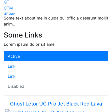
GT
CTM
4Ever
Some text about me in culpa qui officia deserunt mollit
Maxbike
anim..
Lapierre
KTM
Some Links
Apache
Mayo
Lorem ipsum dolor sit ame.
Superior
Kona
Active
Pells
Link
Tern
Volare
Link
Scud
Galaxy
Disabled
Dema
Acra
Ghost Letor UC Pro Jet Black Red Lava
MMR
Amulet