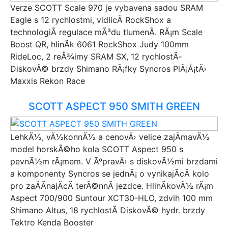
Verze SCOTT Scale 970 je vybavena sadou SRAM
Eagle s 12 rychlostmi, vidlicÃ­ RockShox a
technologiÃ­ regulace mÃ³du tlumenÃ­. RÃ¡m Scale
Boost QR, hlinÃ­k 6061 RockShox Judy 100mm
RideLoc, 2 reÅ¾imy SRAM SX, 12 rychlostÃ­
DiskovÃ© brzdy Shimano RÃ¡fky Syncros PlÃ¡Å¡tÄ›
Maxxis Rekon Race
SCOTT ASPECT 950 SMITH GREEN
LehkÃ½, vÃ½konnÃ½ a cenovÄ› velice zajÃ­mavÃ½
model horskÃ©ho kola SCOTT Aspect 950 s
pevnÃ½m rÃ¡mem. V ÃºpravÄ› s diskovÃ½mi brzdami
a komponenty Syncros se jednÃ¡ o vynikajÃ­cÃ­ kolo
pro zaÄÃ­najÃ­cÃ­ terÃ©nnÃ­ jezdce. HlinÃ­kovÃ½ rÃ¡m
Aspect 700/900 Suntour XCT30-HLO, zdvih 100 mm
Shimano Altus, 18 rychlostÃ­ DiskovÃ© hydr. brzdy
Tektro Kenda Booster