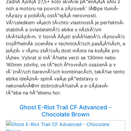
ZadnÃ­ Å¡irÅ¡Ã­ 27,5+ kolo skvÄ›le pÅ™enÃ¡Å¡Ã­ sÃ­lu z
noh a motoru na povrch a zÃ¡roveÅˆ lÃ©pe tlumÃ­
nÃ¡razy a pobÃ­rÃ¡ ostÅ™ejÅ¡Ã­ nerovnosti.
VÃ½sledkem vÅ¡ech tÄ›chto vlastnostÃ­ je perfektnÄ›
stabilnÃ­ a ovladatelnÃ½ ebike s nÃ­zkÃ½m
tÄ›Å¾iÅ¡tÄ›m. V hornÃ­ ÄÃ¡sti snÃ­Å¾enÃ½ rÃ¡movÃ½
trojÃºhelnÃ­k ocenÃ­te v technickÃ½ch pasÃ¡Å¾Ã­ch, a
jeÅ¡tÄ› v rÃ¡mu zbÃ½vÃ¡ dost mÃ­sta na koÅ¡Ã­k pro
lÃ¡hev. Vybrat si mÅ¯Å¾ete verzi se 130mm nebo
160mm zdvihy, ve tÅ™ech ÃºrovnÃ­ch osazenÃ­ a v
rÅ¯znÃ½ch barevnÃ½ch kombinacÃ­ch, takÅ¾e tento
ebike ideÃ¡lnÄ› splnÃ­ vaÅ¡e pÅ™edstavy o
nekoneÄnÃ©m dobrodruÅ¾stvÃ­ a e-zÃ¡bavÄ›
tÅ™eba na hÅ™ebenu hor.
Ghost E-Riot Trail CF Advanced -
Chocolate Brown