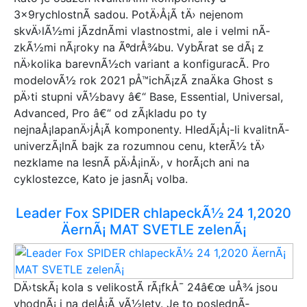
3x9rychlostnÃ­ sadou. PotÄ›Å¡Ã­ tÄ› nejenom
skvÄ›lÃ½mi jÃ­zdnÃ­mi vlastnostmi, ale i velmi nÃ­
zkÃ½mi nÃ¡roky na ÃºdrÅ¾bu. VybÃ­rat se dÃ¡ z
nÄ›kolika barevnÃ½ch variant a konfiguracÃ­. Pro
modelovÃ½ rok 2021 pÅ™ichÃ¡zÃ­ znaÄka Ghost s
pÄ›ti stupni vÃ½bavy â€“ Base, Essential, Universal,
Advanced, Pro â€“ od zÃ¡kladu po ty
nejnaÅ¡lapanÄ›jÅ¡Ã­ komponenty. HledÃ¡Å¡-li kvalitnÃ­
univerzÃ¡lnÃ­ bajk za rozumnou cenu, kterÃ½ tÄ›
nezklame na lesnÃ­ pÄ›Å¡inÄ›, v horÃ¡ch ani na
cyklostezce, Kato je jasnÃ¡ volba.
Leader Fox SPIDER chlapeckÃ½ 24 1,2020
ÄernÃ¡ MAT SVETLE zelenÃ¡
DÄ›tskÃ¡ kola s velikostÃ­ rÃ¡fkÅ¯ 24â€œ uÅ¾ jsou
vhodnÃ¡ i na delÅ¡Ã­ vÃ½lety. Je to poslednÃ­