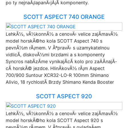
Reactor
po ty nejnaÅ¡lapanÄ›jÅ¡Ã­ komponenty.
Tribe
Rocky Mountain
SCOTT ASPECT 740 ORANGE
Focus
BMC
LehkÃ½, vÃ½konnÃ½ a cenovÄ› velice zajÃ­mavÃ½
Capriolo
model horskÃ©ho kola SCOTT Aspect 740 s
Beany
pevnÃ½m rÃ¡mem. V ÃºpravÄ› s uzamykatelnou
Bungi Bungi
vidlicÃ­, diskovÃ½mi brzdami a s komponenty
Van Rysel
Syncros nabÃ­zÃ­me vynikajÃ­cÃ­ kolo pro zaÄÃ­najÃ­
RIVERSIDE
cÃ­ horskÃ© jezdce. HlinÃ­kovÃ½ rÃ¡m Aspect
CYCLISION
700/900 Suntour XCR32-LO-R 100mm Shimano
Worker
Alivio, 18 rychlostÃ­ Brzdy Shimano Kenda Booster
Subrosa
Cervelo
SCOTT ASPECT 920
Stevens
Silverback
Babboe
LehkÃ½, vÃ½konnÃ½ a cenovÄ› velice zajÃ­mavÃ½
Conway
model horskÃ©ho kola SCOTT Aspect 920 s
High Colorado
pevnÃ½m rÃ¡mem. V ÃºpravÄ› s ovladaÄem