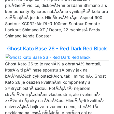
Bianchi
pruÅ¾enÃ­ vidlice, diskovÃ½mi brzdami Shimano a s
Kreativ
komponenty Syncros nabÃ­zÃ­me vynikajÃ­cÃ­ kolo pro
Injusa
zaÄÃ­najÃ­cÃ­ jezdce. HlinÃ­kovÃ½ rÃ¡m Aspect 900
Excelsior
Suntour XCR32-Air-RL-R 100mm Suntour Remote
Coral
Lockout Shimano XT / Deore, 22 rychlostÃ­ Brzdy
Harry
Shimano Kenda Booster
Insportline
Pinarello
Ghost Kato Base 26 - Red Dark Red Black
Stolen
Bulls
Ghost Kato 26 to je rychlÃ½ a obratnÃ½ hardtail,
ISAAC
kterÃ½ ti pÅ™inese spoustu zÃ¡bavy jak na
Condor
bÄ›Å¾nÃ½ch cyklostezkÃ¡ch, tak i mimo nÄ›. Ghost
Devron
Kato 26 je osazen kvalitnÃ­mi komponenty a
Coppi
3x8rychlostnÃ­ sadou. PotÄ›Å¡Ã­ tÄ› nejenom
Core
skvÄ›lÃ½mi jÃ­zdnÃ­mi vlastnostmi, ale i velmi nÃ­
Woom
zkÃ½mi nÃ¡roky na ÃºdrÅ¾bu. HledÃ¡Å¡-li kvalitnÃ­
Frozen
univerzÃ¡lnÃ­ bajk za rozumnou cenu, kterÃ½ tÄ›
Monochrome
nezklame na lesnÃ­ pÄ›Å¡inÄ›, v horÃ¡ch ani na