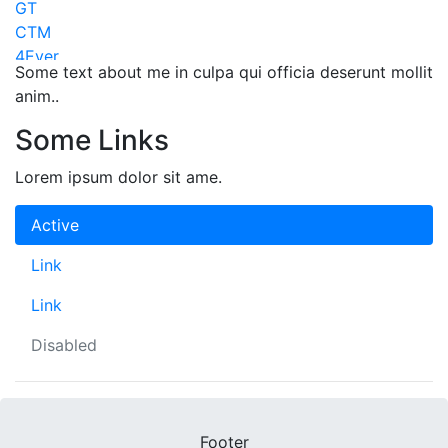
GT
CTM
4Ever
Some text about me in culpa qui officia deserunt mollit
Maxbike
anim..
Lapierre
KTM
Some Links
Apache
Mayo
Lorem ipsum dolor sit ame.
Superior
Kona
Active
Pells
Link
Tern
Volare
Link
Scud
Galaxy
Disabled
Dema
Acra
MMR
Amulet
Footer