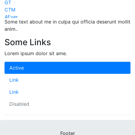
GT
CTM
4Ever
Some text about me in culpa qui officia deserunt mollit
Maxbike
anim..
Lapierre
KTM
Some Links
Apache
Mayo
Lorem ipsum dolor sit ame.
Superior
Kona
Active
Pells
Link
Tern
Volare
Link
Scud
Galaxy
Disabled
Dema
Acra
MMR
Amulet
Footer