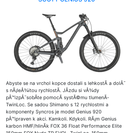
Abyste se na vrchol kopce dostali s lehkostÃ­ a dolÅ¯
s nÃ¡leÅ¾itou rychlostÃ­. JÃ­zdu si vÅ¾dy
pÅ™izpÅ¯sobÃ­te pomocÃ­ systÃ©mu tlumenÃ­
TwinLoc. Se sadou Shimano s 12 rychlostmi a
komponenty Syncros je model Genius 920
pÅ™ipraven k akci. Kamkoli. Kdykoli. RÃ¡m Genius
karbon HMF/hlinÃ­k FOX 36 Float Performance Elite
150mm FOX Nude TR EVOL, TwinLoc, 150mm