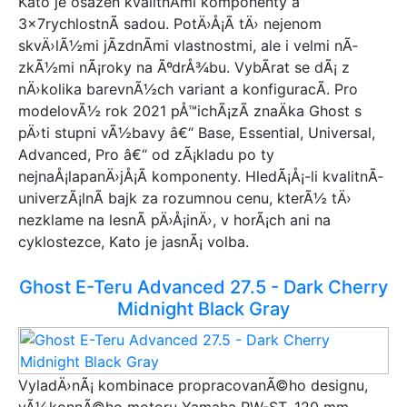
Kato je osazen kvalitnÃ­mi komponenty a
3x7rychlostnÃ­ sadou. PotÄ›Å¡Ã­ tÄ› nejenom
skvÄ›lÃ½mi jÃ­zdnÃ­mi vlastnostmi, ale i velmi nÃ­
zkÃ½mi nÃ¡roky na ÃºdrÅ¾bu. VybÃ­rat se dÃ¡ z
nÄ›kolika barevnÃ½ch variant a konfiguracÃ­. Pro
modelovÃ½ rok 2021 pÅ™ichÃ¡zÃ­ znaÄka Ghost s
pÄ›ti stupni vÃ½bavy â€“ Base, Essential, Universal,
Advanced, Pro â€“ od zÃ¡kladu po ty
nejnaÅ¡lapanÄ›jÅ¡Ã­ komponenty. HledÃ¡Å¡-li kvalitnÃ­
univerzÃ¡lnÃ­ bajk za rozumnou cenu, kterÃ½ tÄ›
nezklame na lesnÃ­ pÄ›Å¡inÄ›, v horÃ¡ch ani na
cyklostezce, Kato je jasnÃ¡ volba.
Ghost E-Teru Advanced 27.5 - Dark Cherry
Midnight Black Gray
VyladÄ›nÃ¡ kombinace propracovanÃ©ho designu,
vÃ½konnÃ©ho motoru Yamaha PW-ST, 120 mm