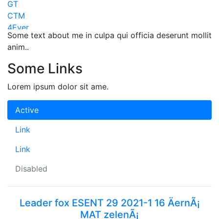
GT
CTM
4Ever
Some text about me in culpa qui officia deserunt mollit
Maxbike
anim..
Lapierre
KTM
Some Links
Apache
Mayo
Lorem ipsum dolor sit ame.
Superior
Kona
Active
Pells
Link
Tern
Volare
Link
Scud
Galaxy
Disabled
Dema
Acra
Leader fox ESENT 29 2021-1 16 ÄernÃ¡
MMR
MAT zelenÃ¡
Amulet