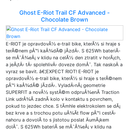
Ghost E-Riot Trail CF Advanced -
Chocolate Brown
E-RIOT je opravdovÃ½ e-trail bike, kterÃ½ si hraje s
terÃ©nem pÅ™i kaÅ¾dÃ© jÃ­zdÄ›. S 625Wh bateriÃ­
se mÅ¯Å¾eÅ¡ v klidu na celÃ½ den ztratit v horÃ¡ch,
a jeÅ¡tÄ› tÄ› spolehlivÄ› doveze domÅ¯. Tak naskoÄ a
vyraz se bavit. â€¦EXPECT RIOT! E-RIOT je
opravdovÃ½ e-trail bike, kterÃ½ si hraje s terÃ©nem
pÅ™i kaÅ¾dÃ© jÃ­zdÄ›. VyladÄ›nÃ¡ geometrie
SUPERFIT a novÃ½ systÃ©m odpruÅ¾enÃ­ Traction
Link udrÅ¾Ã­ zadnÃ­ kolo v kontaktu s povrchem,
pokud to jezdec chce. S tÃ­mhle elektrokolem se dÃ¡
bez krve a s trochou potu uÅ¾Ã­t flow pÅ™i cestÄ›
nahoru a dovolÃ­ to s jistotou poslat ÄumÃ¡kem
dolÅ¯. S 625Wh bateriÃ­ se mÅ¯Å¾eÅ¡ v klidu na