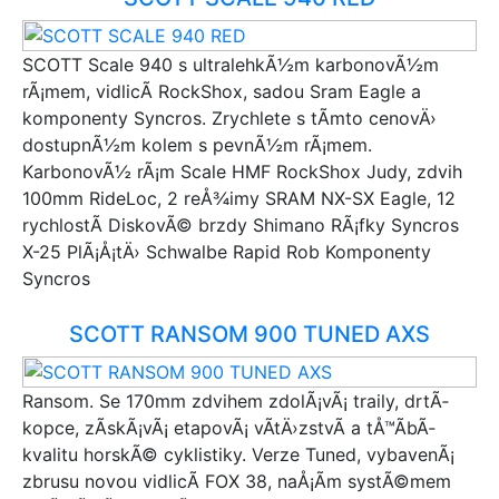
SCOTT Scale 940 s ultralehkÃ½m karbonovÃ½m
rÃ¡mem, vidlicÃ­ RockShox, sadou Sram Eagle a
komponenty Syncros. Zrychlete s tÃ­mto cenovÄ›
dostupnÃ½m kolem s pevnÃ½m rÃ¡mem.
KarbonovÃ½ rÃ¡m Scale HMF RockShox Judy, zdvih
100mm RideLoc, 2 reÅ¾imy SRAM NX-SX Eagle, 12
rychlostÃ­ DiskovÃ© brzdy Shimano RÃ¡fky Syncros
X-25 PlÃ¡Å¡tÄ› Schwalbe Rapid Rob Komponenty
Syncros
SCOTT RANSOM 900 TUNED AXS
Ransom. Se 170mm zdvihem zdolÃ¡vÃ¡ traily, drtÃ­
kopce, zÃ­skÃ¡vÃ¡ etapovÃ¡ vÃ­tÄ›zstvÃ­ a tÅ™Ã­bÃ­
kvalitu horskÃ© cyklistiky. Verze Tuned, vybavenÃ¡
zbrusu novou vidlicÃ­ FOX 38, naÅ¡Ã­m systÃ©mem