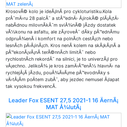
KrosovÃ© kolo je ideÃ¡lnÃ­ pro cykloturistiku.Kola
prÅ¯mÄ›ru 28 palcÅ¯ a stÅ™ednÄ› Å¡irokÃ© plÃ¡Å¡tÄ›
nabÃ­dnou milovnÃ­kÅ¯m sviÅ¾nÃ© jÃ­zdy dostatek
vÃ½konu na asfaltu, ale zÃ¡roveÅˆ dÃ­ky pÅ™ednÃ­mu
odpruÅ¾enÃ­ i komfort na polnÃ­ch cestÃ¡ch nebo
lesnÃ­ch pÄ›Å¡inÃ¡ch. Kros nenÃ­ kolem na skÃ¡kÃ¡nÃ­ a
pÅ™ekonÃ¡vÃ¡nÃ­ terÃ©nnÃ­ch limitÅ¯ nebo
rychlostnÃ­ch rekordÅ¯ na silnici, je to univerzÃ¡l pro
vÅ¡echno. JelikoÅ¾ je kros zamÄ›Å™enÃ½ hlavnÄ› na
rychlejÅ¡Ã­ jÃ­zdu, pouÅ¾Ã­vÃ¡me pÅ™evodnÃ­ky s
vÄ›tÅ¡Ã­m poÄtem zubÅ¯, aby jezdec nemusel Å¡lapat
tak vysokou frekvencÃ­.
Leader Fox ESENT 27,5 2021-1 16 ÄernÃ¡
MAT Å¾lutÃ¡