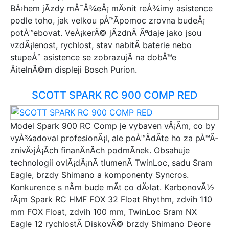
BÄ›hem jÃ­zdy mÅ¯Å¾eÅ¡ mÄ›nit reÅ¾imy asistence
podle toho, jak velkou pÅ™Ã­pomoc zrovna budeÅ¡
potÅ™ebovat. VeÅ¡kerÃ© jÃ­zdnÃ­ Ãºdaje jako jsou
vzdÃ¡lenost, rychlost, stav nabitÃ­ baterie nebo
stupeÅˆ asistence se zobrazujÃ­ na dobÅ™e
ÄitelnÃ©m displeji Bosch Purion.
SCOTT SPARK RC 900 COMP RED
Model Spark 900 RC Comp je vybaven vÅ¡Ã­m, co by
vyÅ¾adoval profesionÃ¡l, ale poÅ™Ã­dÃ­te ho za pÅ™Ã­
znivÄ›jÅ¡Ã­ch finanÄnÃ­ch podmÃ­nek. Obsahuje
technologii ovlÃ¡dÃ¡nÃ­ tlumenÃ­ TwinLoc, sadu Sram
Eagle, brzdy Shimano a komponenty Syncros.
Konkurence s nÃ­m bude mÃ­t co dÄ›lat. KarbonovÃ½
rÃ¡m Spark RC HMF FOX 32 Float Rhythm, zdvih 110
mm FOX Float, zdvih 100 mm, TwinLoc Sram NX
Eagle 12 rychlostÃ­ DiskovÃ© brzdy Shimano Deore