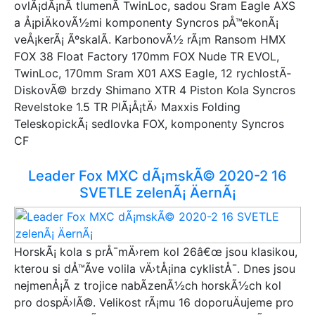
ovlÃ¡dÃ¡nÃ­ tlumenÃ­ TwinLoc, sadou Sram Eagle AXS
a Å¡piÄkovÃ½mi komponenty Syncros pÅ™ekonÃ¡
veÅ¡kerÃ¡ ÃºskalÃ­. KarbonovÃ½ rÃ¡m Ransom HMX
FOX 38 Float Factory 170mm FOX Nude TR EVOL,
TwinLoc, 170mm Sram X01 AXS Eagle, 12 rychlostÃ­
DiskovÃ© brzdy Shimano XTR 4 Piston Kola Syncros
Revelstoke 1.5 TR PlÃ¡Å¡tÄ› Maxxis Folding
TeleskopickÃ¡ sedlovka FOX, komponenty Syncros
CF
Leader Fox MXC dÃ¡mskÃ© 2020-2 16
SVETLE zelenÃ¡ ÄernÃ¡
HorskÃ¡ kola s prÅ¯mÄ›rem kol 26â€œ jsou klasikou,
kterou si dÅ™Ã­ve volila vÄ›tÅ¡ina cyklistÅ¯. Dnes jsou
nejmenÅ¡Ã­ z trojice nabÃ­zenÃ½ch horskÃ½ch kol
pro dospÄ›lÃ©. Velikost rÃ¡mu 16 doporuÄujeme pro