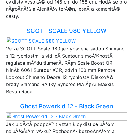
cyklisty vysokÃ© od 148 cm do 158 cm. HodÃ­ se pro
nÃ¡roÄnÃ½ a ÄlenitÃ½ terÃ©n, lesnÃ­ a kamenitÃ©
cesty.
SCOTT SCALE 980 YELLOW
Verze SCOTT Scale 980 je vybavena sadou Shimano
s 12 rychlostmi a vidlicÃ­ Suntour s moÅ¾nostÃ­
regulace mÃ³du tlumenÃ­. RÃ¡m Scale Boost QR,
hlinÃ­k 6061 Suntour XCR, zdvih 100 mm Remote
Lockout Shimano Deore 12 rychlostÃ­ DiskovÃ©
brzdy Shimano RÃ¡fky Syncros PlÃ¡Å¡tÄ› Maxxis
Rekon Race
Ghost Powerkid 12 - Black Green
Jak u dÄ›tÃ­ podpoÅ™it vztah k cyklistice uÅ¾ v
nejuÅ¾Å¡Ã­m vÄ›ku? RozhodnÄ› bezpeÄnÃ½m a