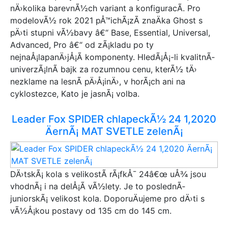
nÄ›kolika barevnÃ½ch variant a konfiguracÃ­. Pro
modelovÃ½ rok 2021 pÅ™ichÃ¡zÃ­ znaÄka Ghost s
pÄ›ti stupni vÃ½bavy â€“ Base, Essential, Universal,
Advanced, Pro â€“ od zÃ¡kladu po ty
nejnaÅ¡lapanÄ›jÅ¡Ã­ komponenty. HledÃ¡Å¡-li kvalitnÃ­
univerzÃ¡lnÃ­ bajk za rozumnou cenu, kterÃ½ tÄ›
nezklame na lesnÃ­ pÄ›Å¡inÄ›, v horÃ¡ch ani na
cyklostezce, Kato je jasnÃ¡ volba.
Leader Fox SPIDER chlapeckÃ½ 24 1,2020
ÄernÃ¡ MAT SVETLE zelenÃ¡
DÄ›tskÃ¡ kola s velikostÃ­ rÃ¡fkÅ¯ 24â€œ uÅ¾ jsou
vhodnÃ¡ i na delÅ¡Ã­ vÃ½lety. Je to poslednÃ­
juniorskÃ¡ velikost kola. DoporuÄujeme pro dÄ›ti s
vÃ½Å¡kou postavy od 135 cm do 145 cm.