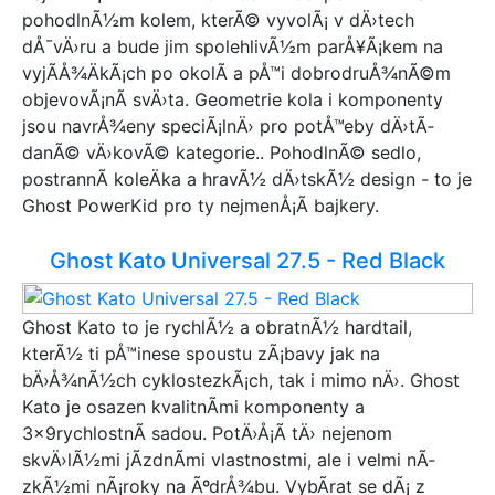
pohodlnÃ½m kolem, kterÃ© vyvolÃ¡ v dÄ›tech
dÅ¯vÄ›ru a bude jim spolehlivÃ½m parÅ¥Ã¡kem na
vyjÃ­Å¾ÄkÃ¡ch po okolÃ­ a pÅ™i dobrodruÅ¾nÃ©m
objevovÃ¡nÃ­ svÄ›ta. Geometrie kola i komponenty
jsou navrÅ¾eny speciÃ¡lnÄ› pro potÅ™eby dÄ›tÃ­
danÃ© vÄ›kovÃ© kategorie.. PohodlnÃ© sedlo,
postrannÃ­ koleÄka a hravÃ½ dÄ›tskÃ½ design - to je
Ghost PowerKid pro ty nejmenÅ¡Ã­ bajkery.
Ghost Kato Universal 27.5 - Red Black
Ghost Kato to je rychlÃ½ a obratnÃ½ hardtail,
kterÃ½ ti pÅ™inese spoustu zÃ¡bavy jak na
bÄ›Å¾nÃ½ch cyklostezkÃ¡ch, tak i mimo nÄ›. Ghost
Kato je osazen kvalitnÃ­mi komponenty a
3x9rychlostnÃ­ sadou. PotÄ›Å¡Ã­ tÄ› nejenom
skvÄ›lÃ½mi jÃ­zdnÃ­mi vlastnostmi, ale i velmi nÃ­
zkÃ½mi nÃ¡roky na ÃºdrÅ¾bu. VybÃ­rat se dÃ¡ z