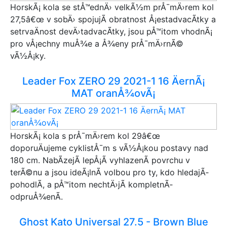
HorskÃ¡ kola se stÅ™ednÄ› velkÃ½m prÅ¯mÄ›rem kol
27,5â€œ v sobÄ› spojujÃ­ obratnost Å¡estadvacÃ­tky a
setrvaÄnost devÄ›tadvacÃ­tky, jsou pÅ™itom vhodnÃ¡
pro vÅ¡echny muÅ¾e a Å¾eny prÅ¯mÄ›rnÃ©
vÃ½Å¡ky.
Leader Fox ZERO 29 2021-1 16 ÄernÃ¡
MAT oranÅ¾ovÃ¡
HorskÃ¡ kola s prÅ¯mÄ›rem kol 29â€œ
doporuÄujeme cyklistÅ¯m s vÃ½Å¡kou postavy nad
180 cm. NabÃ­zejÃ­ lepÅ¡Ã­ vyhlazenÃ­ povrchu v
terÃ©nu a jsou ideÃ¡lnÃ­ volbou pro ty, kdo hledajÃ­
pohodlÃ­, a pÅ™itom nechtÄ›jÃ­ kompletnÃ­
odpruÅ¾enÃ­.
Ghost Kato Universal 27.5 - Brown Blue