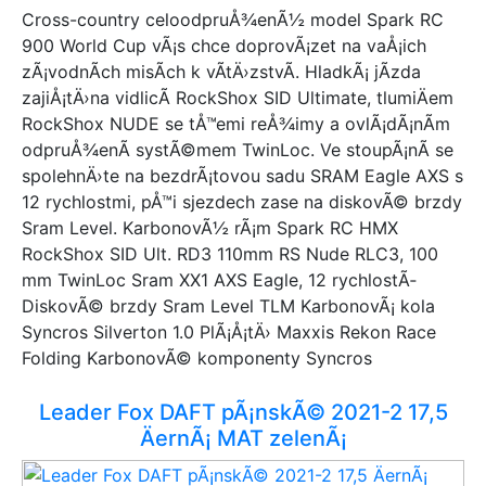
Qayron
Cross-country celoodpruÅ¾enÃ½ model Spark RC
Bottecchia
900 World Cup vÃ¡s chce doprovÃ¡zet na vaÅ¡ich
Winora
zÃ¡vodnÃ­ch misÃ­ch k vÃ­tÄ›zstvÃ­. HladkÃ¡ jÃ­zda
Agang
zajiÅ¡tÄ›na vidlicÃ­ RockShox SID Ultimate, tlumiÄem
Look
RockShox NUDE se tÅ™emi reÅ¾imy a ovlÃ¡dÃ¡nÃ­m
Head
odpruÅ¾enÃ­ systÃ©mem TwinLoc. Ve stoupÃ¡nÃ­ se
Crussis
spolehnÄ›te na bezdrÃ¡tovou sadu SRAM Eagle AXS s
FORCE
12 rychlostmi, pÅ™i sjezdech zase na diskovÃ© brzdy
Cossack
Sram Level. KarbonovÃ½ rÃ¡m Spark RC HMX
RoyalBaby
RockShox SID Ult. RD3 110mm RS Nude RLC3, 100
Academy
mm TwinLoc Sram XX1 AXS Eagle, 12 rychlostÃ­
Colony
DiskovÃ© brzdy Sram Level TLM KarbonovÃ¡ kola
NUKEPROOF
Syncros Silverton 1.0 PlÃ¡Å¡tÄ› Maxxis Rekon Race
RADIO
Folding KarbonovÃ© komponenty Syncros
Whistle
Leader Fox DAFT pÃ¡nskÃ© 2021-2 17,5
ÄernÃ¡ MAT zelenÃ¡