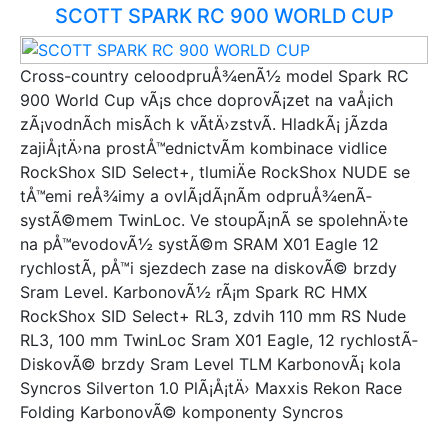
SCOTT SPARK RC 900 WORLD CUP
Cross-country celoodpruÅ¾enÃ½ model Spark RC
900 World Cup vÃ¡s chce doprovÃ¡zet na vaÅ¡ich
zÃ¡vodnÃ­ch misÃ­ch k vÃ­tÄ›zstvÃ­. HladkÃ¡ jÃ­zda
zajiÅ¡tÄ›na prostÅ™ednictvÃ­m kombinace vidlice
RockShox SID Select+, tlumiÄe RockShox NUDE se
tÅ™emi reÅ¾imy a ovlÃ¡dÃ¡nÃ­m odpruÅ¾enÃ­
systÃ©mem TwinLoc. Ve stoupÃ¡nÃ­ se spolehnÄ›te
na pÅ™evodovÃ½ systÃ©m SRAM X01 Eagle 12
rychlostÃ­, pÅ™i sjezdech zase na diskovÃ© brzdy
Sram Level. KarbonovÃ½ rÃ¡m Spark RC HMX
RockShox SID Select+ RL3, zdvih 110 mm RS Nude
RL3, 100 mm TwinLoc Sram X01 Eagle, 12 rychlostÃ­
DiskovÃ© brzdy Sram Level TLM KarbonovÃ¡ kola
Syncros Silverton 1.0 PlÃ¡Å¡tÄ› Maxxis Rekon Race
Folding KarbonovÃ© komponenty Syncros