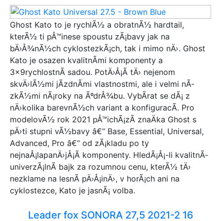
Ghost Kato to je rychlÃ½ a obratnÃ½ hardtail,
kterÃ½ ti pÅ™inese spoustu zÃ¡bavy jak na
bÄ›Å¾nÃ½ch cyklostezkÃ¡ch, tak i mimo nÄ›. Ghost
Kato je osazen kvalitnÃ­mi komponenty a
3x9rychlostnÃ­ sadou. PotÄ›Å¡Ã­ tÄ› nejenom
skvÄ›lÃ½mi jÃ­zdnÃ­mi vlastnostmi, ale i velmi nÃ­
zkÃ½mi nÃ¡roky na ÃºdrÅ¾bu. VybÃ­rat se dÃ¡ z
nÄ›kolika barevnÃ½ch variant a konfiguracÃ­. Pro
modelovÃ½ rok 2021 pÅ™ichÃ¡zÃ­ znaÄka Ghost s
pÄ›ti stupni vÃ½bavy â€“ Base, Essential, Universal,
Advanced, Pro â€“ od zÃ¡kladu po ty
nejnaÅ¡lapanÄ›jÅ¡Ã­ komponenty. HledÃ¡Å¡-li kvalitnÃ­
univerzÃ¡lnÃ­ bajk za rozumnou cenu, kterÃ½ tÄ›
nezklame na lesnÃ­ pÄ›Å¡inÄ›, v horÃ¡ch ani na
cyklostezce, Kato je jasnÃ¡ volba.
Leader fox SONORA 27,5 2021-2 16