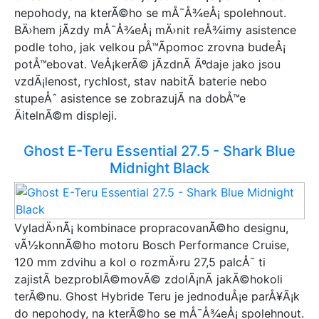
nepohody, na kterÃ©ho se mÅ¯Å¾eÅ¡ spolehnout.
BÄ›hem jÃ­zdy mÅ¯Å¾eÅ¡ mÄ›nit reÅ¾imy asistence
podle toho, jak velkou pÅ™Ã­pomoc zrovna budeÅ¡
potÅ™ebovat. VeÅ¡kerÃ© jÃ­zdnÃ­ Ãºdaje jako jsou
vzdÃ¡lenost, rychlost, stav nabitÃ­ baterie nebo
stupeÅˆ asistence se zobrazujÃ­ na dobÅ™e
ÄitelnÃ©m displeji.
Ghost E-Teru Essential 27.5 - Shark Blue
Midnight Black
VyladÄ›nÃ¡ kombinace propracovanÃ©ho designu,
vÃ½konnÃ©ho motoru Bosch Performance Cruise,
120 mm zdvihu a kol o rozmÄ›ru 27,5 palcÅ¯ ti
zajistÃ­ bezproblÃ©movÃ© zdolÃ¡nÃ­ jakÃ©hokoli
terÃ©nu. Ghost Hybride Teru je jednoduÅ¡e parÅ¥Ã¡k
do nepohody, na kterÃ©ho se mÅ¯Å¾eÅ¡ spolehnout.