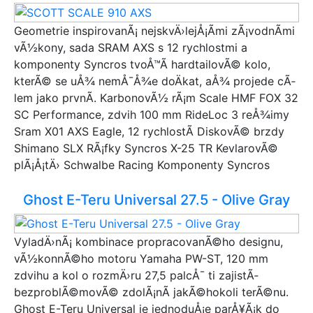
Geometrie inspirovanÃ¡ nejskvÄ›lejÅ¡Ã­mi zÃ¡vodnÃ­mi
vÃ½kony, sada SRAM AXS s 12 rychlostmi a
komponenty Syncros tvoÅ™Ã­ hardtailovÃ© kolo,
kterÃ© se uÅ¾ nemÅ¯Å¾e doÄkat, aÅ¾ projede cÃ­
lem jako prvnÃ­. KarbonovÃ½ rÃ¡m Scale HMF FOX 32
SC Performance, zdvih 100 mm RideLoc 3 reÅ¾imy
Sram X01 AXS Eagle, 12 rychlostÃ­ DiskovÃ© brzdy
Shimano SLX RÃ¡fky Syncros X-25 TR KevlarovÃ©
plÃ¡Å¡tÄ› Schwalbe Racing Komponenty Syncros
Ghost E-Teru Universal 27.5 - Olive Gray
VyladÄ›nÃ¡ kombinace propracovanÃ©ho designu,
vÃ½konnÃ©ho motoru Yamaha PW-ST, 120 mm
zdvihu a kol o rozmÄ›ru 27,5 palcÅ¯ ti zajistÃ­
bezproblÃ©movÃ© zdolÃ¡nÃ­ jakÃ©hokoli terÃ©nu.
Ghost E-Teru Universal je jednoduÅ¡e parÅ¥Ã¡k do