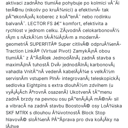
aktivaci zadnÃ­ho tlumiÄe pohybuje po kolmici vÅ¯Äi
terÃ©nu (nikoliv po kruÅ¾nici) a efektivnÄ› tak
pÅ™ekonÃ¡vÃ¡ koberec z koÅ™enÅ¯ nebo rodinku
balvanÅ¯. LECTOR FS â€“ komfort, efektivita a
rychlost v jednom celku. ZÃ¡vodnÃ­ celokarbonovÃ½
rÃ¡m s nÃ­zkÃ½m tÄ›Å¾iÅ¡tÄ›m a modernÃ­
geometriÃ­ SUPERFITÂ® Super citlivÃ© odpruÅ¾enÃ­
Traction LinkÂ® (Virtual Pivot) ZamykÃ¡nÃ­ obou
tlumiÄÅ¯ z Å™Ã­dÃ­tek JednodÃ­lnÃ¡ zadnÃ­ stavba s
maximÃ¡lnÃ­ tuhostÃ­ DvÄ› jednodÃ­lnÃ¡ karbonovÃ¡
vahadla VnitÅ™nÃ­ vedenÃ­ kabelÃ¡Å¾e s velkÃ½m
servisnÃ­m vstupem PlnÄ› integrovanÃ¡ teleskopickÃ¡
sedlovka Eightpins s extra dlouhÃ½m zdvihem (u
vyÅ¡Å¡Ã­ch ÃºrovnÃ­ osazenÃ­) UkotvenÃ­ tÅ™menu
zadnÃ­ brzdy na pevnou osu pÅ™enÃ¡Å¡Ã­ mÃ©nÄ› sil
a vibracÃ­ na zadnÃ­ stavbu BoostovÃ© osy LoÅ¾iska
SKF MTRX s dlouhou Å¾ivotnostÃ­ Block Stop
hlavovÃ© sloÅ¾enÃ­ PÅ™Ã­prava pro dva koÅ¡Ã­ky na
lÃ¡hve