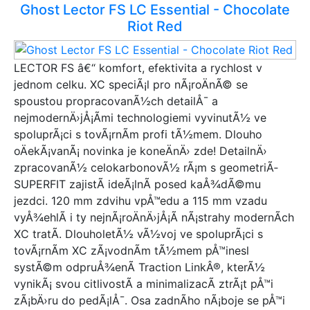
Ghost Lector FS LC Essential - Chocolate
Riot Red
LECTOR FS â€“ komfort, efektivita a rychlost v
jednom celku. XC speciÃ¡l pro nÃ¡roÄnÃ© se
spoustou propracovanÃ½ch detailÅ¯ a
nejmodernÄ›jÅ¡Ã­mi technologiemi vyvinutÃ½ ve
spoluprÃ¡ci s tovÃ¡rnÃ­m profi tÃ½mem. Dlouho
oÄekÃ¡vanÃ¡ novinka je koneÄnÄ› zde! DetailnÄ›
zpracovanÃ½ celokarbonovÃ½ rÃ¡m s geometriÃ­
SUPERFIT zajistÃ­ ideÃ¡lnÃ­ posed kaÅ¾dÃ©mu
jezdci. 120 mm zdvihu vpÅ™edu a 115 mm vzadu
vyÅ¾ehlÃ­ i ty nejnÃ¡roÄnÄ›jÅ¡Ã­ nÃ¡strahy modernÃ­ch
XC tratÃ­. DlouholetÃ½ vÃ½voj ve spoluprÃ¡ci s
tovÃ¡rnÃ­m XC zÃ¡vodnÃ­m tÃ½mem pÅ™inesl
systÃ©m odpruÅ¾enÃ­ Traction LinkÂ®, kterÃ½
vynikÃ¡ svou citlivostÃ­ a minimalizacÃ­ ztrÃ¡t pÅ™i
zÃ¡bÄ›ru do pedÃ¡lÅ¯. Osa zadnÃ­ho nÃ¡boje se pÅ™i