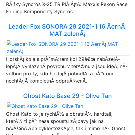
RÃ¡fky Syncros X-25 TR PlÃ¡Å¡tÄ› Maxxis Rekon Race
Folding Komponenty Syncros
Leader Fox SONORA 29 2021-1 16 ÄernÃ¡
MAT zelenÃ¡
HorskÃ¡ kola s prÅ¯mÄ›rem kol 29â€œ nabÃ­zejÃ­
lepÅ¡Ã­ vyhlazenÃ­ povrchu v terÃ©nu a jsou ideÃ¡lnÃ­
volbou pro ty, kdo hledajÃ­ pohodlÃ­, a pÅ™itom
nechtÄ›jÃ­ kompletnÃ­ odpruÅ¾enÃ­.
Ghost Kato Base 29 - Olive Tan
Ghost Kato to je rychlÃ½ a obratnÃ½ hardtail,
kterÃ½ ti pÅ™inese spoustu zÃ¡bavy jak na
bÄ›Å¾nÃ½ch cyklostezkÃ¡ch, tak i mimo nÄ›. Ghost