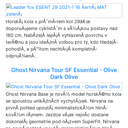
Dahon
Norco
Wilier
HorskÃ¡ kola s prÅ¯mÄ›rem kol 29â€œ
DHS
doporuÄujeme cyklistÅ¯m s vÃ½Å¡kou postavy nad
Denver
180 cm. NabÃ­zejÃ­ lepÅ¡Ã­ vyhlazenÃ­ povrchu v
Kenzel
terÃ©nu a jsou ideÃ¡lnÃ­ volbou pro ty, kdo hledajÃ­
CULT
pohodlÃ­, a pÅ™itom nechtÄ›jÃ­ kompletnÃ­
B\'TWIN
odpruÅ¾enÃ­.
Mondraker
Pashley
Ghost Nirvana Tour SF Essential - Olive
MRX
Dark Olive
Johnny Loco
MEXLLER
Olpran
Ghost Nirvana Base je novÃ½ model horskÃ©ho kola
Cube
se spoustou unikÃ¡tnÃ­ch vychytÃ¡vek. Nirvana na
PUKY
prvnÃ­ pohled upoutÃ¡ minimalistickÃ½m hlinÃ­
Fly Bikes
kovÃ½m rÃ¡mem. Jezdce vÅ¡ak nejvÃ­c dostane
Le Grand
dokonalÃ¡ geometrie pod nÃ¡zvem SuperFit. Nirvana