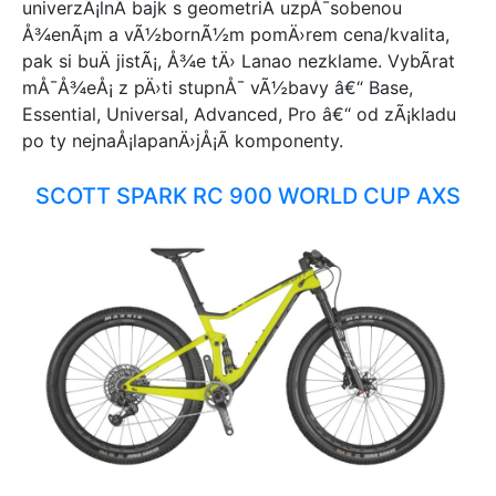
univerzÃ¡lnÃ­ bajk s geometriÃ­ uzpÅ¯sobenou
Bianchi
Å¾enÃ¡m a vÃ½bornÃ½m pomÄ›rem cena/kvalita,
Kreativ
pak si buÄ jistÃ¡, Å¾e tÄ› Lanao nezklame. VybÃ­rat
Injusa
mÅ¯Å¾eÅ¡ z pÄ›ti stupnÅ¯ vÃ½bavy â€“ Base,
Excelsior
Essential, Universal, Advanced, Pro â€“ od zÃ¡kladu
Coral
po ty nejnaÅ¡lapanÄ›jÅ¡Ã­ komponenty.
Harry
Insportline
SCOTT SPARK RC 900 WORLD CUP AXS
Pinarello
Stolen
Bulls
ISAAC
Condor
Devron
Coppi
Core
Woom
Frozen
Monochrome