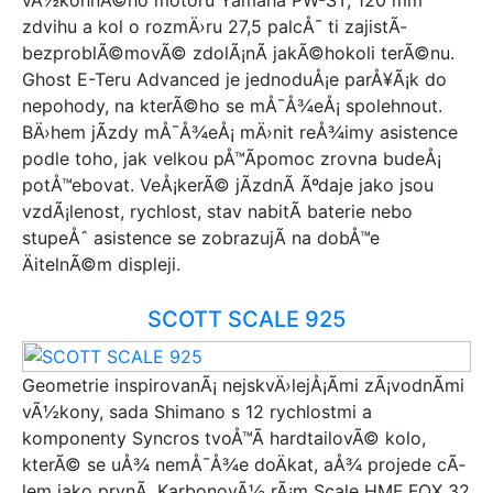
zdvihu a kol o rozmÄ›ru 27,5 palcÅ¯ ti zajistÃ­
bezproblÃ©movÃ© zdolÃ¡nÃ­ jakÃ©hokoli terÃ©nu.
Ghost E-Teru Advanced je jednoduÅ¡e parÅ¥Ã¡k do
nepohody, na kterÃ©ho se mÅ¯Å¾eÅ¡ spolehnout.
BÄ›hem jÃ­zdy mÅ¯Å¾eÅ¡ mÄ›nit reÅ¾imy asistence
podle toho, jak velkou pÅ™Ã­pomoc zrovna budeÅ¡
potÅ™ebovat. VeÅ¡kerÃ© jÃ­zdnÃ­ Ãºdaje jako jsou
vzdÃ¡lenost, rychlost, stav nabitÃ­ baterie nebo
stupeÅˆ asistence se zobrazujÃ­ na dobÅ™e
ÄitelnÃ©m displeji.
SCOTT SCALE 925
Geometrie inspirovanÃ¡ nejskvÄ›lejÅ¡Ã­mi zÃ¡vodnÃ­mi
vÃ½kony, sada Shimano s 12 rychlostmi a
komponenty Syncros tvoÅ™Ã­ hardtailovÃ© kolo,
kterÃ© se uÅ¾ nemÅ¯Å¾e doÄkat, aÅ¾ projede cÃ­
lem jako prvnÃ­. KarbonovÃ½ rÃ¡m Scale HMF FOX 32