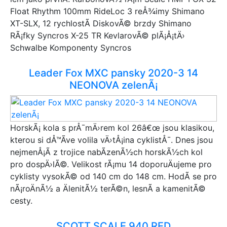
Float Rhythm 100mm RideLoc 3 reÅ¾imy Shimano
XT-SLX, 12 rychlostÃ­ DiskovÃ© brzdy Shimano
RÃ¡fky Syncros X-25 TR KevlarovÃ© plÃ¡Å¡tÄ›
Schwalbe Komponenty Syncros
Leader Fox MXC pansky 2020-3 14
NEONOVA zelenÃ¡
HorskÃ¡ kola s prÅ¯mÄ›rem kol 26â€œ jsou klasikou,
kterou si dÅ™Ã­ve volila vÄ›tÅ¡ina cyklistÅ¯. Dnes jsou
nejmenÅ¡Ã­ z trojice nabÃ­zenÃ½ch horskÃ½ch kol
pro dospÄ›lÃ©. Velikost rÃ¡mu 14 doporuÄujeme pro
cyklisty vysokÃ© od 140 cm do 148 cm. HodÃ­ se pro
nÃ¡roÄnÃ½ a ÄlenitÃ½ terÃ©n, lesnÃ­ a kamenitÃ©
cesty.
SCOTT SCALE 940 RED