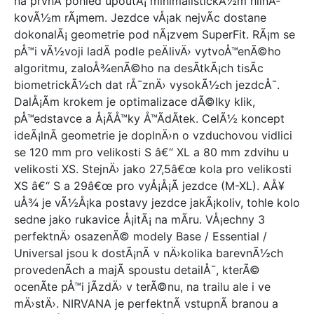
Bergamont
na prvnÃ­ pohled upoutÃ¡ minimalistickÃ½m hlinÃ­
BBF
kovÃ½m rÃ¡mem. Jezdce vÅ¡ak nejvÃ­c dostane
Basso
dokonalÃ¡ geometrie pod nÃ¡zvem SuperFit. RÃ¡m se
HaiBike
pÅ™i vÃ½voji ladÃ­ podle peÄlivÄ› vytvoÅ™enÃ©ho
Orbea
algoritmu, zaloÅ¾enÃ©ho na desÃ­tkÃ¡ch tisÃ­c
Wethepeople
biometrickÃ½ch dat rÅ¯znÄ› vysokÃ½ch jezdcÅ¯.
Brompton
DalÅ¡Ã­m krokem je optimalizace dÃ©lky klik,
Liberty
pÅ™edstavce a Å¡Ã­Å™ky Å™Ã­dÃ­tek. CelÃ½ koncept
Stuf
ideÃ¡lnÃ­ geometrie je doplnÄ›n o vzduchovou vidlici
Frog
se 120 mm pro velikosti S â€“ XL a 80 mm zdvihu u
Raymon
velikosti XS. StejnÄ› jako 27,5â€œ kola pro velikosti
Alpina
XS â€“ S a 29â€œ pro vyÅ¡Å¡Ã­ jezdce (M-XL). AÅ¥
TRIBAN
uÅ¾ je vÃ½Å¡ka postavy jezdce jakÃ¡koliv, tohle kolo
Kolsport
sedne jako rukavice Å¡itÃ¡ na mÃ­ru. VÅ¡echny 3
Early Rider
perfektnÄ› osazenÃ© modely Base / Essential /
ROCKRIDER
Universal jsou k dostÃ¡nÃ­ v nÄ›kolika barevnÃ½ch
Mongoose
provedenÃ­ch a majÃ­ spoustu detailÅ¯, kterÃ©
Felt
ocenÃ­te pÅ™i jÃ­zdÄ› v terÃ©nu, na trailu ale i ve
Schwinn
mÄ›stÄ›. NIRVANA je perfektnÃ­ vstupnÃ­ branou a