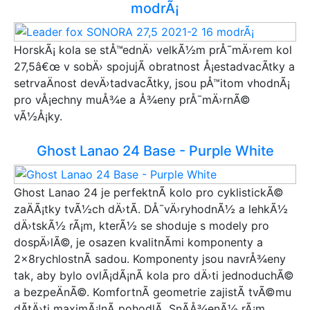
modrÃ¡
HorskÃ¡ kola se stÅ™ednÄ› velkÃ½m prÅ¯mÄ›rem kol
27,5â€œ v sobÄ› spojujÃ­ obratnost Å¡estadvacÃ­tky a
setrvaÄnost devÄ›tadvacÃ­tky, jsou pÅ™itom vhodnÃ¡
pro vÅ¡echny muÅ¾e a Å¾eny prÅ¯mÄ›rnÃ©
vÃ½Å¡ky.
Ghost Lanao 24 Base - Purple White
Ghost Lanao 24 je perfektnÃ­ kolo pro cyklistickÃ©
zaÄÃ¡tky tvÃ½ch dÄ›tÃ­. DÅ¯vÄ›ryhodnÃ½ a lehkÃ½
dÄ›tskÃ½ rÃ¡m, kterÃ½ se shoduje s modely pro
dospÄ›lÃ©, je osazen kvalitnÃ­mi komponenty a
2x8rychlostnÃ­ sadou. Komponenty jsou navrÅ¾eny
tak, aby bylo ovlÃ¡dÃ¡nÃ­ kola pro dÄ›ti jednoduchÃ©
a bezpeÄnÃ©. KomfortnÃ­ geometrie zajistÃ­ tvÃ©mu
dÃ­tÄ›ti maximÃ¡lnÃ­ pohodlÃ­. SnÃ­Å¾enÃ½ rÃ¡m