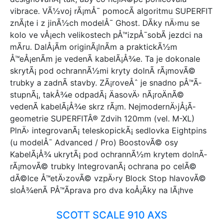
vibrace. VÃ½voj rÃ¡mÅ¯ pomocÃ­ algoritmu SUPERFIT
znÃ¡te i z jinÃ½ch modelÅ¯ Ghost. DÃ­ky nÄ›mu se
kolo ve vÅ¡ech velikostech pÅ™izpÅ¯sobÃ­ jezdci na
mÃ­ru. DalÅ¡Ã­m originÃ¡lnÃ­m a praktickÃ½m
Å™eÅ¡enÃ­m je vedenÃ­ kabelÃ¡Å¾e. Ta je dokonale
skrytÃ¡ pod ochrannÃ½mi kryty dolnÃ­ rÃ¡movÃ©
trubky a zadnÃ­ stavby. ZÃ¡roveÅˆ je snadno pÅ™Ã­
stupnÃ¡, takÅ¾e odpadÃ¡ ÄasovÄ› nÃ¡roÄnÃ©
vedenÃ­ kabelÃ¡Å¾e skrz rÃ¡m. NejmodernÄ›jÅ¡Ã­
geometrie SUPERFITÂ® Zdvih 120mm (vel. M-XL)
PlnÄ› integrovanÃ¡ teleskopickÃ¡ sedlovka Eightpins
(u modelÅ¯ Advanced / Pro) BoostovÃ© osy
KabelÃ¡Å¾ ukrytÃ¡ pod ochrannÃ½m krytem dolnÃ­
rÃ¡movÃ© trubky IntegrovanÃ¡ ochrana po celÃ©
dÃ©lce Å™etÄ›zovÃ© vzpÄ›ry Block Stop hlavovÃ©
sloÅ¾enÃ­ PÅ™Ã­prava pro dva koÅ¡Ã­ky na lÃ¡hve
SCOTT SCALE 910 AXS