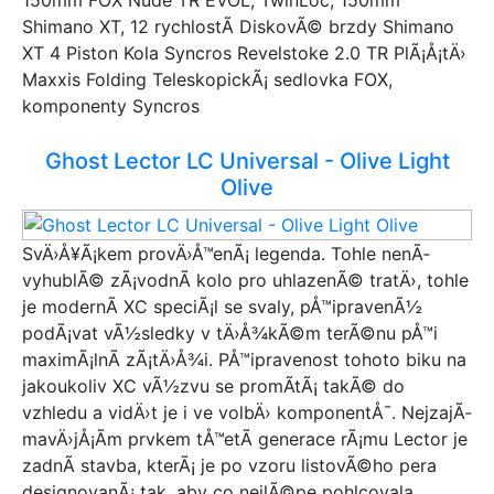
Shimano XT, 12 rychlostÃ­ DiskovÃ© brzdy Shimano
XT 4 Piston Kola Syncros Revelstoke 2.0 TR PlÃ¡Å¡tÄ›
Maxxis Folding TeleskopickÃ¡ sedlovka FOX,
komponenty Syncros
Ghost Lector LC Universal - Olive Light
Olive
SvÄ›Å¥Ã¡kem provÄ›Å™enÃ¡ legenda. Tohle nenÃ­
vyhublÃ© zÃ¡vodnÃ­ kolo pro uhlazenÃ© tratÄ›, tohle
je modernÃ­ XC speciÃ¡l se svaly, pÅ™ipravenÃ½
podÃ¡vat vÃ½sledky v tÄ›Å¾kÃ©m terÃ©nu pÅ™i
maximÃ¡lnÃ­ zÃ¡tÄ›Å¾i. PÅ™ipravenost tohoto biku na
jakoukoliv XC vÃ½zvu se promÃ­tÃ¡ takÃ© do
vzhledu a vidÄ›t je i ve volbÄ› komponentÅ¯. NejzajÃ­
mavÄ›jÅ¡Ã­m prvkem tÅ™etÃ­ generace rÃ¡mu Lector je
zadnÃ­ stavba, kterÃ¡ je po vzoru listovÃ©ho pera
designovanÃ¡ tak, aby co nejlÃ©pe pohlcovala