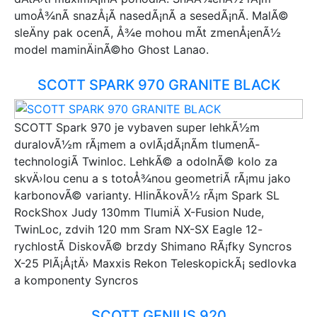
umoÅ¾nÃ­ snazÅ¡Ã­ nasedÃ¡nÃ­ a sesedÃ¡nÃ­. MalÃ©
sleÄny pak ocenÃ­, Å¾e mohou mÃ­t zmenÅ¡enÃ½
model maminÄinÃ©ho Ghost Lanao.
SCOTT SPARK 970 GRANITE BLACK
SCOTT Spark 970 je vybaven super lehkÃ½m
duralovÃ½m rÃ¡mem a ovlÃ¡dÃ¡nÃ­m tlumenÃ­
technologiÃ­ Twinloc. LehkÃ© a odolnÃ© kolo za
skvÄ›lou cenu a s totoÅ¾nou geometriÃ­ rÃ¡mu jako
karbonovÃ© varianty. HlinÃ­kovÃ½ rÃ¡m Spark SL
RockShox Judy 130mm TlumiÄ X-Fusion Nude,
TwinLoc, zdvih 120 mm Sram NX-SX Eagle 12-
rychlostÃ­ DiskovÃ© brzdy Shimano RÃ¡fky Syncros
X-25 PlÃ¡Å¡tÄ› Maxxis Rekon TeleskopickÃ¡ sedlovka
a komponenty Syncros
SCOTT GENIUS 920