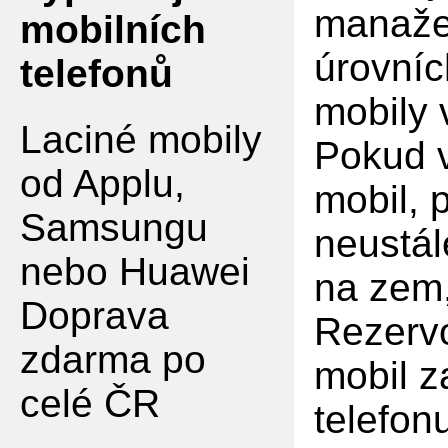
manaže
mobilních
úrovníc
telefonů
mobily
Laciné mobily
Pokud v
od Applu,
mobil, 
Samsungu
neustál
nebo Huawei
na zem,
Doprava
Rezervo
zdarma po
mobil z
celé ČR
telefon