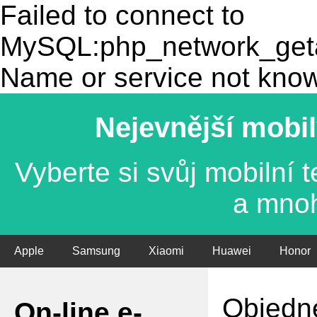
Failed to connect to
MySQL:php_network_getad
Name or service not kno
Nejevnější mobil
Vyberte si svůj mobilní
a mno
Apple
Samsung
Xiaomi
Huawei
Honor
Objedne
On-line e-