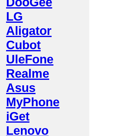
DooGee
LG
Aligator
Cubot
UleFone
Realme
Asus
MyPhone
iGet
Lenovo