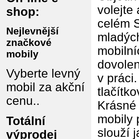
volejte
shop:
celém S
Nejlevnější
mladých
značkové
mobilní
mobily
dovolen
Vyberte levný
v práci
mobil za akční
tlačítko
cenu..
Krásné 
mobily 
Totální
slouží 
výprodej