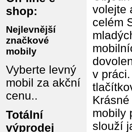
volejte
shop:
celém S
Nejlevnější
mladých
značkové
mobilní
mobily
dovolen
Vyberte levný
v práci
mobil za akční
tlačítko
cenu..
Krásné 
mobily 
Totální
slouží 
výprodej