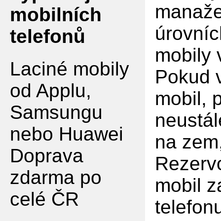
manaže
mobilních
úrovníc
telefonů
mobily
Laciné mobily
Pokud v
od Applu,
mobil, 
Samsungu
neustál
nebo Huawei
na zem,
Doprava
Rezervo
zdarma po
mobil z
celé ČR
telefon