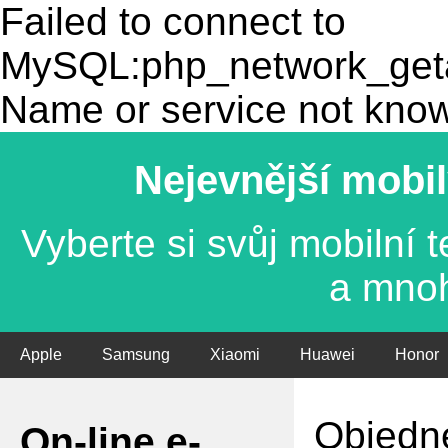
Failed to connect to
MySQL:php_network_getad
Name or service not kno
Nejevnější mobil
Vyberte si svůj mobilní
a mno
Apple
Samsung
Xiaomi
Huawei
Honor
Objedne
On-line e-