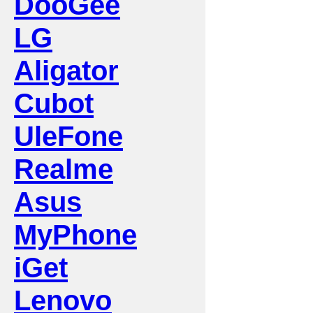
DooGee
LG
Aligator
Cubot
UleFone
Realme
Asus
MyPhone
iGet
Lenovo