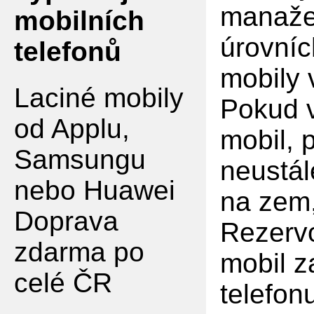
manaže
mobilních
úrovníc
telefonů
mobily
Laciné mobily
Pokud v
od Applu,
mobil, 
Samsungu
neustál
nebo Huawei
na zem,
Doprava
Rezervo
zdarma po
mobil z
celé ČR
telefon