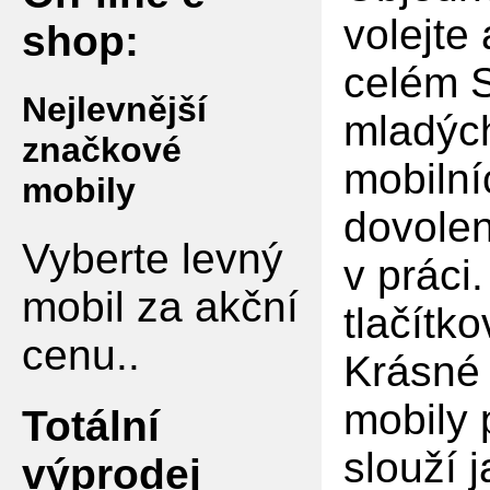
volejte
shop:
celém S
Nejlevnější
mladých
značkové
mobilní
mobily
dovolen
Vyberte levný
v práci
mobil za akční
tlačítko
cenu..
Krásné 
mobily 
Totální
slouží 
výprodej