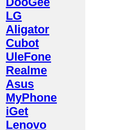
DooGee
LG
Aligator
Cubot
UleFone
Realme
Asus
MyPhone
iGet
Lenovo