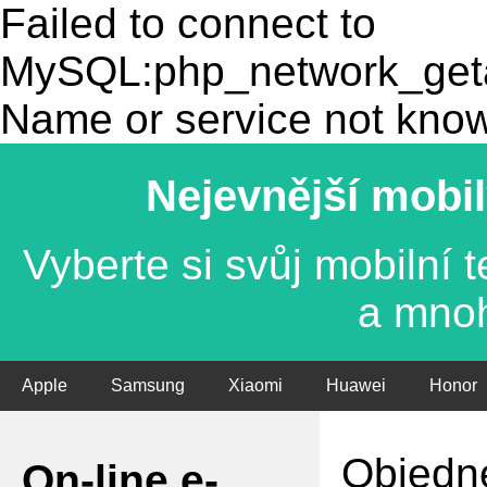
Failed to connect to
MySQL:php_network_getad
Name or service not kno
Nejevnější mobil
Vyberte si svůj mobilní
a mno
Apple
Samsung
Xiaomi
Huawei
Honor
Objedne
On-line e-