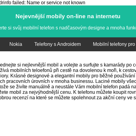
info failed: Name or service not known
Nejevnější mobily on-line na internetu
rte si svůj mobilní telefon s nadčasovým designe a mnoha fun
Nokia
Telefony s Androidem
Mobilní telefony pro
ednejte si nejlevnější mobil a volejte a surfujte s kamarády po
žívá mobilních teloefonů při cestě na dovolenou k moři, k cestov
iory. Krásné designové a elegantní mobily pro běžné používání 
ch pracovních úrovních v mnoha businessu. Laciné mobily vše
tože se živíte manuálně a neustále Vám mobilní telefon padá na 
ete mobil za nejvýhodnější cenu. K telefonu můžete koupit rovně
obrou recenzí na které se můžete spolehnout za akční ceny ve s