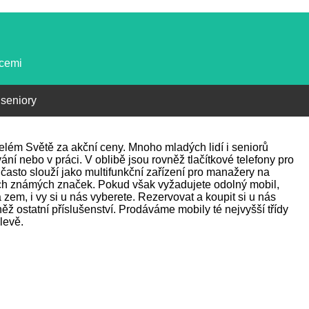
kcemi
 seniory
 celém Světě za akční ceny. Mnoho mladých lidí i seniorů
ání nebo v práci. V oblibě jsou rovněž tlačítkové telefony pro
často slouží jako multifunkční zařízení pro manažery na
ch známých značek. Pokud však vyžadujete odolný mobil,
zem, i vy si u nás vyberete. Rezervovat a koupit si u nás
ž ostatní příslušenství. Prodáváme mobily té nejvyšší třídy
levě.