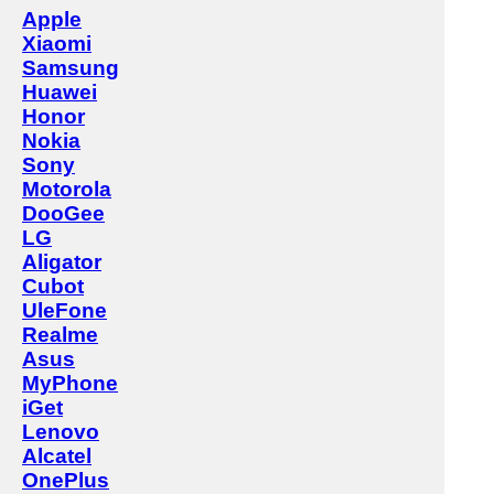
Apple
Xiaomi
Samsung
Huawei
Honor
Nokia
Sony
Motorola
DooGee
LG
Aligator
Cubot
UleFone
Realme
Asus
MyPhone
iGet
Lenovo
Alcatel
OnePlus