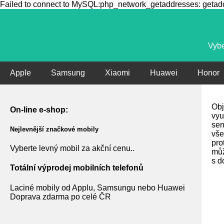
Failed to connect to MySQL:php_network_getaddresses: getaddr
Vybe
Apple
Samsung
Xiaomi
Huawei
Honor
Obj
On-line e-shop:
vyu
sen
Nejlevnější značkové mobily
vše
pro
Vyberte levný mobil za akční cenu..
můž
s d
Totální výprodej mobilních telefonů
Laciné mobily od Applu, Samsungu nebo Huawei
Doprava zdarma po celé ČR