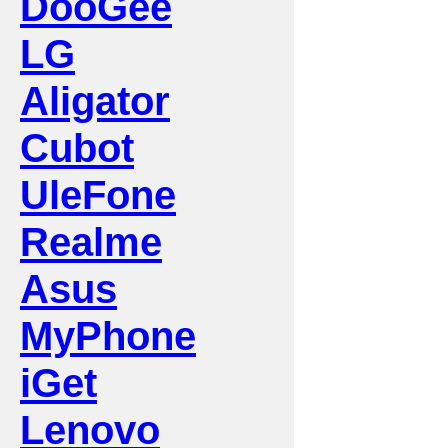
DooGee
LG
Aligator
Cubot
UleFone
Realme
Asus
MyPhone
iGet
Lenovo