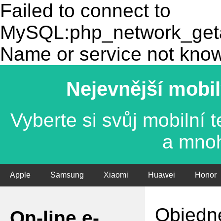
Failed to connect to
MySQL:php_network_getad
Name or service not kno
Nejevnější mobil
Vyberte si svůj mobilní
a mno
Apple
Samsung
Xiaomi
Huawei
Honor
Objedne
On-line e-