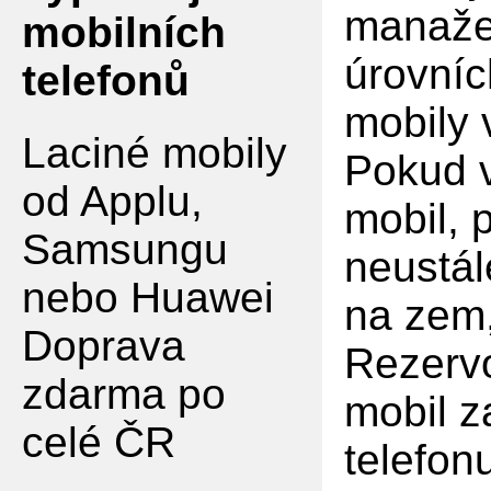
manaže
mobilních
úrovníc
telefonů
mobily
Laciné mobily
Pokud v
od Applu,
mobil, 
Samsungu
neustál
nebo Huawei
na zem,
Doprava
Rezervo
zdarma po
mobil z
celé ČR
telefon