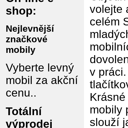
volejte
shop:
celém S
Nejlevnější
mladých
značkové
mobilní
mobily
dovolen
Vyberte levný
v práci
mobil za akční
tlačítko
cenu..
Krásné 
mobily 
Totální
slouží 
výprodej