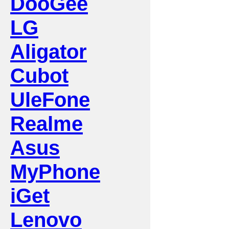
DooGee
LG
Aligator
Cubot
UleFone
Realme
Asus
MyPhone
iGet
Lenovo