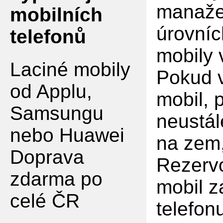
manaže
mobilních
úrovníc
telefonů
mobily
Laciné mobily
Pokud v
od Applu,
mobil, 
Samsungu
neustál
nebo Huawei
na zem,
Doprava
Rezervo
zdarma po
mobil z
celé ČR
telefon