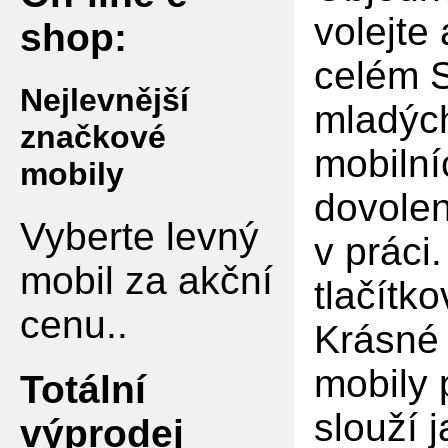
volejte
shop:
celém S
Nejlevnější
mladých
značkové
mobilní
mobily
dovolen
Vyberte levný
v práci
mobil za akční
tlačítko
cenu..
Krásné 
mobily 
Totální
slouží 
výprodej