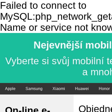
Failed to connect to
MySQL:php_network_getad
Name or service not kno
Nejevnější mobil
Vyberte si svůj mobilní
a mno
Apple
Samsung
Xiaomi
Huawei
Honor
Objedne
On-line e-