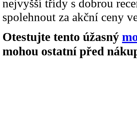
nejvyšší třídy s dobrou rece
spolehnout za akční ceny ve
Otestujte tento úžasný
mo
mohou ostatní před nákup