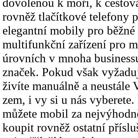
dovolenou k moři, k cestová
rovněž tlačítkové telefony 
elegantní mobily pro běžné 
multifunkční zařízení pro 
úrovních v mnoha business
značek. Pokud však vyžaduj
živíte manuálně a neustále
zem, i vy si u nás vyberete.
můžete mobil za nejvýhodně
koupit rovněž ostatní přísl