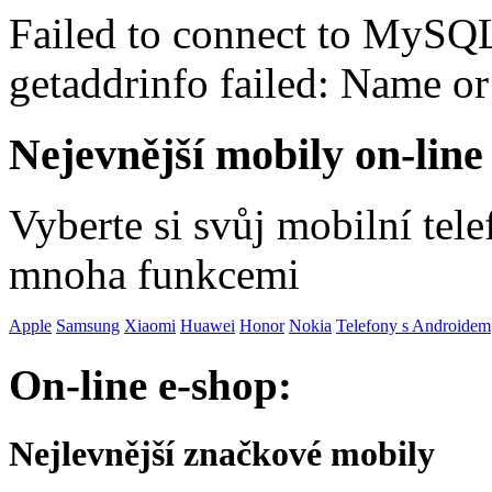
Failed to connect to MySQ
getaddrinfo failed: Name o
Nejevnější mobily on-line
Vyberte si svůj mobilní tel
mnoha funkcemi
Apple
Samsung
Xiaomi
Huawei
Honor
Nokia
Telefony s Androidem
On-line e-shop:
Nejlevnější značkové mobily