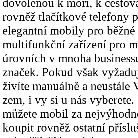
dovolenou k moři, k cestová
rovněž tlačítkové telefony 
elegantní mobily pro běžné 
multifunkční zařízení pro 
úrovních v mnoha business
značek. Pokud však vyžaduj
živíte manuálně a neustále
zem, i vy si u nás vyberete.
můžete mobil za nejvýhodně
koupit rovněž ostatní přísl