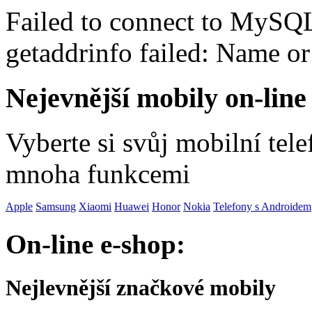
Failed to connect to MySQ
getaddrinfo failed: Name o
Nejevnější mobily on-line
Vyberte si svůj mobilní tel
mnoha funkcemi
Apple
Samsung
Xiaomi
Huawei
Honor
Nokia
Telefony s Androidem
On-line e-shop:
Nejlevnější značkové mobily