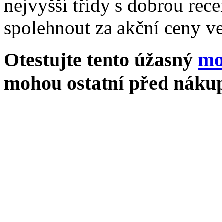
nejvyšší třídy s dobrou rece
spolehnout za akční ceny ve
Otestujte tento úžasný
mo
mohou ostatní před nákup