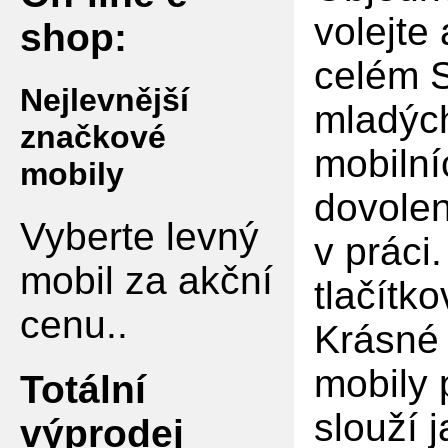
volejte
shop:
celém S
Nejlevnější
mladých
značkové
mobilní
mobily
dovolen
Vyberte levný
v práci
mobil za akční
tlačítko
cenu..
Krásné 
mobily 
Totální
slouží 
výprodej