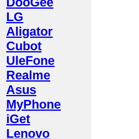
DooGee
LG
Aligator
Cubot
UleFone
Realme
Asus
MyPhone
iGet
Lenovo