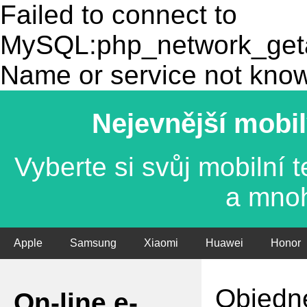
Failed to connect to
MySQL:php_network_getad
Name or service not kno
Nejevnější mobil
Vyberte si svůj mobilní
a mno
Apple
Samsung
Xiaomi
Huawei
Honor
Objedne
On-line e-