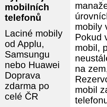
manaže
mobilních
úrovníc
telefonů
mobily
Laciné mobily
Pokud v
od Applu,
mobil, 
Samsungu
neustál
nebo Huawei
na zem,
Doprava
Rezervo
zdarma po
mobil z
celé ČR
telefon