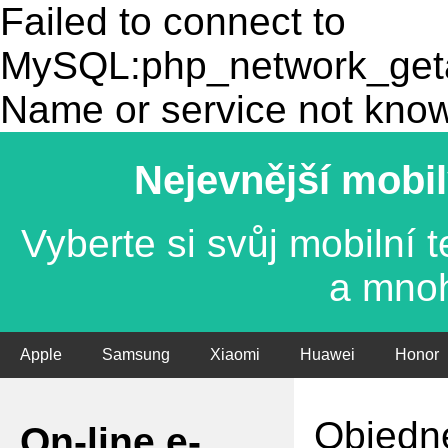
Failed to connect to
MySQL:php_network_getad
Name or service not kno
Nejevnější mobil
Vyberte si svůj mobilní
a mno
Apple
Samsung
Xiaomi
Huawei
Honor
Objedne
On-line e-