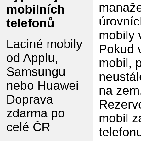
manaže
mobilních
úrovníc
telefonů
mobily
Laciné mobily
Pokud v
od Applu,
mobil, 
Samsungu
neustál
nebo Huawei
na zem,
Doprava
Rezervo
zdarma po
mobil z
celé ČR
telefon