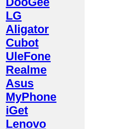
DooGee
LG
Aligator
Cubot
UleFone
Realme
Asus
MyPhone
iGet
Lenovo