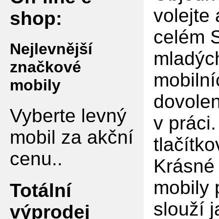
volejte
shop:
celém S
Nejlevnější
mladých
značkové
mobilní
mobily
dovolen
Vyberte levný
v práci
mobil za akční
tlačítko
cenu..
Krásné 
mobily 
Totální
slouží 
výprodej