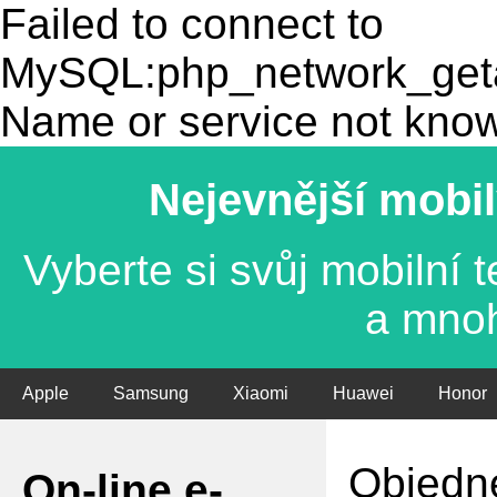
Failed to connect to
MySQL:php_network_getad
Name or service not kno
Nejevnější mobil
Vyberte si svůj mobilní
a mno
Apple
Samsung
Xiaomi
Huawei
Honor
Objedne
On-line e-