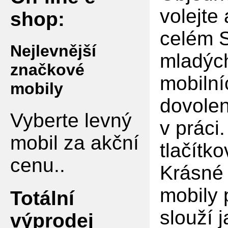
volejte
shop:
celém S
Nejlevnější
mladých
značkové
mobilní
mobily
dovolen
Vyberte levný
v práci
mobil za akční
tlačítko
cenu..
Krásné 
mobily 
Totální
slouží 
výprodej