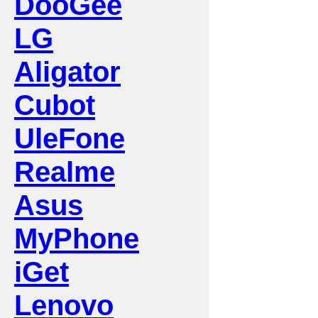
DooGee
LG
Aligator
Cubot
UleFone
Realme
Asus
MyPhone
iGet
Lenovo