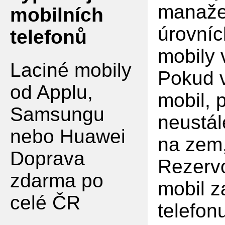
manaže
mobilních
úrovníc
telefonů
mobily
Laciné mobily
Pokud v
od Applu,
mobil, 
Samsungu
neustál
nebo Huawei
na zem,
Doprava
Rezervo
zdarma po
mobil z
celé ČR
telefon