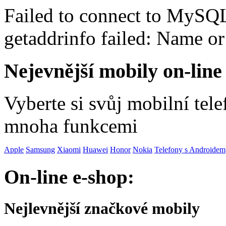
Failed to connect to MySQ
getaddrinfo failed: Name o
Nejevnější mobily on-line
Vyberte si svůj mobilní tel
mnoha funkcemi
Apple
Samsung
Xiaomi
Huawei
Honor
Nokia
Telefony s Androidem
On-line e-shop:
Nejlevnější značkové mobily