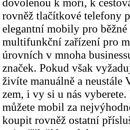
dovolenou k moři, k cestová
rovněž tlačítkové telefony 
elegantní mobily pro běžné 
multifunkční zařízení pro 
úrovních v mnoha business
značek. Pokud však vyžaduj
živíte manuálně a neustále
zem, i vy si u nás vyberete.
můžete mobil za nejvýhodně
koupit rovněž ostatní přísl