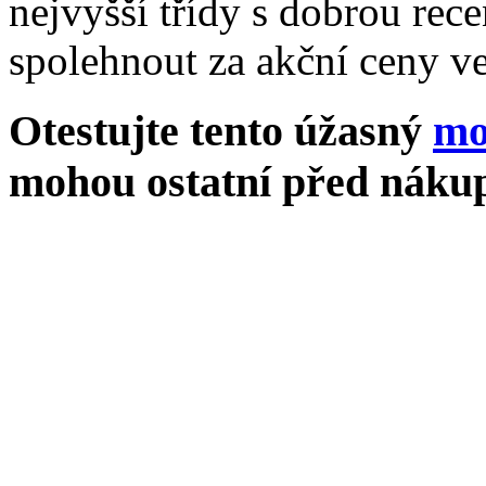
nejvyšší třídy s dobrou rece
spolehnout za akční ceny ve
Otestujte tento úžasný
mo
mohou ostatní před nákup