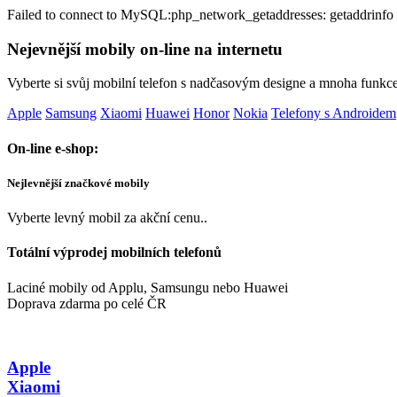
Failed to connect to MySQL:php_network_getaddresses: getaddrinfo 
Nejevnější mobily on-line na internetu
Vyberte si svůj mobilní telefon s nadčasovým designe a mnoha funkc
Apple
Samsung
Xiaomi
Huawei
Honor
Nokia
Telefony s Androidem
On-line e-shop:
Nejlevnější značkové mobily
Vyberte levný mobil za akční cenu..
Totální výprodej mobilních telefonů
Laciné mobily od Applu, Samsungu nebo Huawei
Doprava zdarma po celé ČR
Apple
Xiaomi