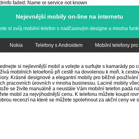
info failed: Name or service not known
Nejevnější mobily on-line na internetu
rte si svůj mobilní telefon s nadčasovým designe a mnoha fun
Nokia
Telefony s Androidem
Mobilní telefony pro
ednejte si nejlevnější mobil a volejte a surfujte s kamarády po
žívá mobilních teloefonů při cestě na dovolenou k moři, k cestov
iory. Krásné designové a elegantní mobily pro běžné používání 
ch pracovních úrovních v mnoha businessu. Laciné mobily vše
tože se živíte manuálně a neustále Vám mobilní telefon padá na 
ete mobil za nejvýhodnější cenu. K telefonu můžete koupit rovně
obrou recenzí na které se můžete spolehnout za akční ceny ve s