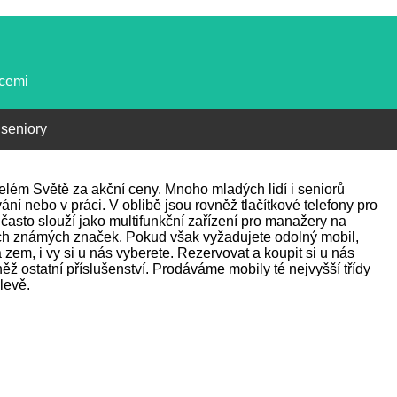
kcemi
 seniory
 celém Světě za akční ceny. Mnoho mladých lidí i seniorů
ání nebo v práci. V oblibě jsou rovněž tlačítkové telefony pro
často slouží jako multifunkční zařízení pro manažery na
ch známých značek. Pokud však vyžadujete odolný mobil,
zem, i vy si u nás vyberete. Rezervovat a koupit si u nás
ž ostatní příslušenství. Prodáváme mobily té nejvyšší třídy
levě.