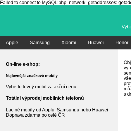
Failed to connect to MySQL:php_network_getaddresses: getaddr
Vybe
Apple
Samsung
Xiaomi
Huawei
Honor
Obj
On-line e-shop:
vyu
sen
Nejlevnější značkové mobily
vše
pro
Vyberte levný mobil za akční cenu..
můž
s d
Totální výprodej mobilních telefonů
Laciné mobily od Applu, Samsungu nebo Huawei
Doprava zdarma po celé ČR