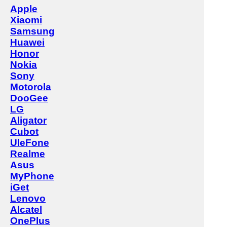
Apple
Xiaomi
Samsung
Huawei
Honor
Nokia
Sony
Motorola
DooGee
LG
Aligator
Cubot
UleFone
Realme
Asus
MyPhone
iGet
Lenovo
Alcatel
OnePlus