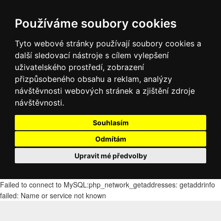
Používáme soubory cookies
Tyto webové stránky používají soubory cookies a
další sledovací nástroje s cílem vylepšení
uživatelského prostředí, zobrazení
přizpůsobeného obsahu a reklam, analýzy
návštěvnosti webových stránek a zjištění zdroje
návštěvnosti.
Souhlasím
Odmítám
Upravit mé předvolby
Failed to connect to MySQL:php_network_getaddresses: getaddrinfo
failed: Name or service not known