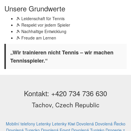
Unsere Grundwerte
🎾 Leidenschaft für Tennis
🎾 Respekt vor jedem Spieler
🎾 Nachhaltige Entwicklung
🎾 Freude am Lernen
„Wir trainieren nicht Tennis – wir machen
Tennisspieler.“
Kontakt: +420 734 736 630
Tachov, Czech Republic
Mobilní telefony
Letenky
Letenky Kiwi
Dovolená
Dovolená Řecko
Dovolená Turecko
Dovolená Egypt
Dovolená Tunisko
Drogerie z