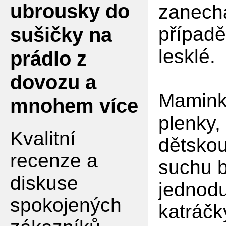
ubrousky do
zanecha
sušičky na
případě
lesklé.
prádlo z
dovozu a
Mamink
mnohem více
plenky,
Kvalitní
dětsko
recenze a
suchu b
diskuse
jednodu
spokojených
katráčk