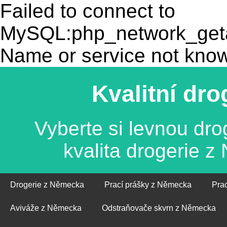
Failed to connect to
MySQL:php_network_getad
Name or service not kno
Kvalitní dr
Vyberte si levnou dro
kvalita drogerie 
Drogerie z Německa
Prací prášky z Německa
Pra
Aviváže z Německa
Odstraňovače skvrn z Německa