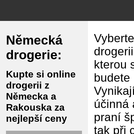
Vyberte
Německá
drogeri
drogerie:
kterou 
Kupte si online
budete 
drogerii z
Vynikaj
Německa a
účinná 
Rakouska za
praní š
nejlepší ceny
tak při