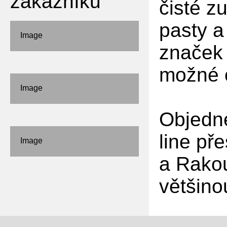
zákazníků
čisté z
pasty a
Image
značek
možné c
Image
Objedne
line př
Image
a Rako
většino