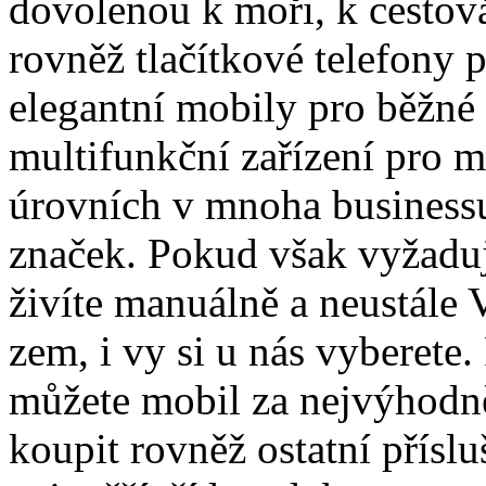
dovolenou k moři, k cestová
rovněž tlačítkové telefony 
elegantní mobily pro běžné 
multifunkční zařízení pro 
úrovních v mnoha business
značek. Pokud však vyžaduj
živíte manuálně a neustále
zem, i vy si u nás vyberete.
můžete mobil za nejvýhodně
koupit rovněž ostatní přísl