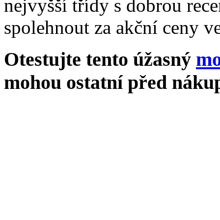
nejvyšší třídy s dobrou rece
spolehnout za akční ceny ve
Otestujte tento úžasný
mo
mohou ostatní před nákup