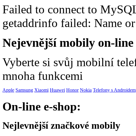
Failed to connect to MySQ
getaddrinfo failed: Name o
Nejevnější mobily on-line
Vyberte si svůj mobilní tel
mnoha funkcemi
Apple
Samsung
Xiaomi
Huawei
Honor
Nokia
Telefony s Androidem
On-line e-shop:
Nejlevnější značkové mobily