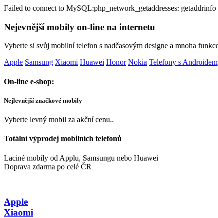
Failed to connect to MySQL:php_network_getaddresses: getaddrinfo 
Nejevnější mobily on-line na internetu
Vyberte si svůj mobilní telefon s nadčasovým designe a mnoha funkc
Apple
Samsung
Xiaomi
Huawei
Honor
Nokia
Telefony s Androidem
On-line e-shop:
Nejlevnější značkové mobily
Vyberte levný mobil za akční cenu..
Totální výprodej mobilních telefonů
Laciné mobily od Applu, Samsungu nebo Huawei
Doprava zdarma po celé ČR
Apple
Xiaomi