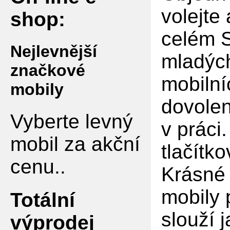
volejte
shop:
celém S
Nejlevnější
mladých
značkové
mobilní
mobily
dovolen
Vyberte levný
v práci
mobil za akční
tlačítko
cenu..
Krásné 
mobily 
Totální
slouží 
výprodej