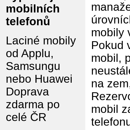
manaže
mobilních
úrovníc
telefonů
mobily
Laciné mobily
Pokud v
od Applu,
mobil, 
Samsungu
neustál
nebo Huawei
na zem,
Doprava
Rezervo
zdarma po
mobil z
celé ČR
telefon