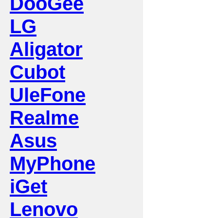
DooGee
LG
Aligator
Cubot
UleFone
Realme
Asus
MyPhone
iGet
Lenovo