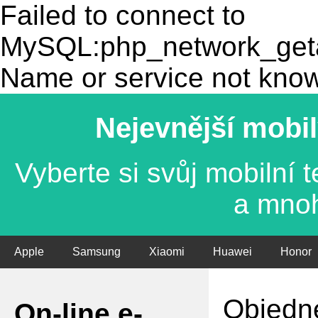
Failed to connect to
MySQL:php_network_getad
Name or service not kno
Nejevnější mobil
Vyberte si svůj mobilní
a mno
Apple
Samsung
Xiaomi
Huawei
Honor
Objedne
On-line e-