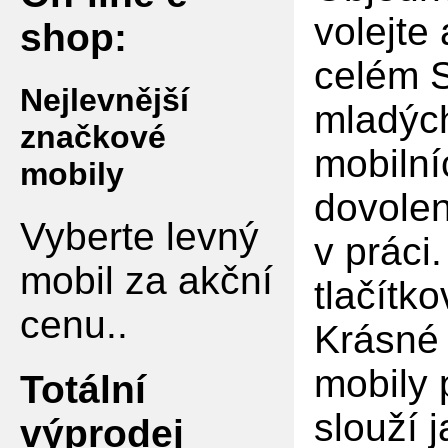
volejte
shop:
celém S
Nejlevnější
mladých
značkové
mobilní
mobily
dovolen
Vyberte levný
v práci
mobil za akční
tlačítko
cenu..
Krásné 
mobily 
Totální
slouží 
výprodej