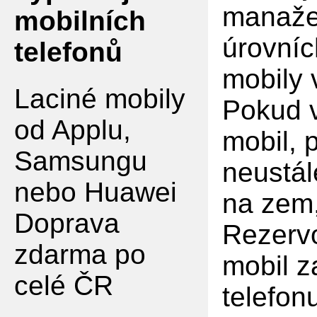
manaže
mobilních
úrovníc
telefonů
mobily
Laciné mobily
Pokud v
od Applu,
mobil, 
Samsungu
neustál
nebo Huawei
na zem,
Doprava
Rezervo
zdarma po
mobil z
celé ČR
telefon