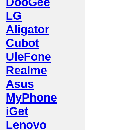
DooGee
LG
Aligator
Cubot
UleFone
Realme
Asus
MyPhone
iGet
Lenovo