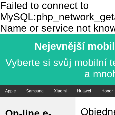
Failed to connect to
MySQL:php_network_getad
Name or service not kno
Nejevnější mobil
Vyberte si svůj mobilní
a mno
Apple
Samsung
Xiaomi
Huawei
Honor
Objedne
On-line e-