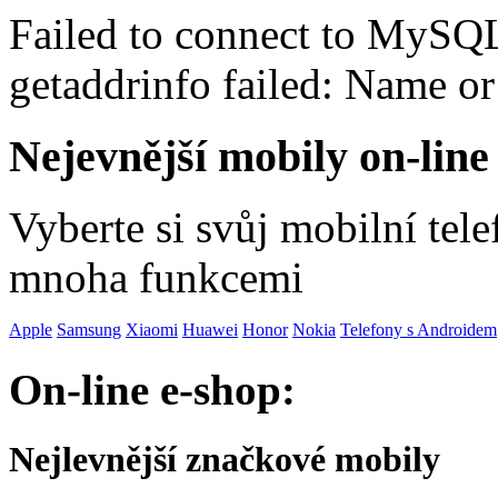
Failed to connect to MySQ
getaddrinfo failed: Name o
Nejevnější mobily on-line
Vyberte si svůj mobilní tel
mnoha funkcemi
Apple
Samsung
Xiaomi
Huawei
Honor
Nokia
Telefony s Androidem
On-line e-shop:
Nejlevnější značkové mobily