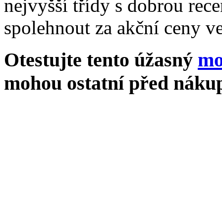
nejvyšší třídy s dobrou rece
spolehnout za akční ceny ve
Otestujte tento úžasný
mo
mohou ostatní před nákup