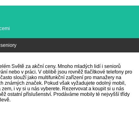
kcemi
 seniory
 celém Světě za akční ceny. Mnoho mladých lidí i seniorů
ání nebo v práci. V oblibě jsou rovněž tlačítkové telefony pro
často slouží jako multifunkční zařízení pro manažery na
ch známých značek. Pokud však vyžadujete odolný mobil,
zem, i vy si u nás vyberete. Rezervovat a koupit si u nás
ž ostatní příslušenství. Prodáváme mobily té nejvyšší třídy
levě.