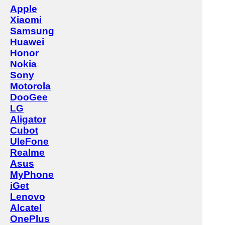
Apple
Xiaomi
Samsung
Huawei
Honor
Nokia
Sony
Motorola
DooGee
LG
Aligator
Cubot
UleFone
Realme
Asus
MyPhone
iGet
Lenovo
Alcatel
OnePlus