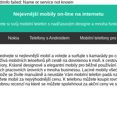
info failed: Name or service not known
Nejevnější mobily on-line na internetu
rte si svůj mobilní telefon s nadčasovým designe a mnoha fun
Nokia
Telefony s Androidem
Mobilní telefony pro
ednejte si nejlevnější mobil a volejte a surfujte s kamarády po
žívá mobilních teloefonů při cestě na dovolenou k moři, k cestov
iory. Krásné designové a elegantní mobily pro běžné používání 
ch pracovních úrovních v mnoha businessu. Laciné mobily vše
tože se živíte manuálně a neustále Vám mobilní telefon padá na 
ete mobil za nejvýhodnější cenu. K telefonu můžete koupit rovně
obrou recenzí na které se můžete spolehnout za akční ceny ve s