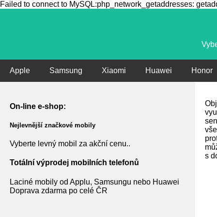
Failed to connect to MySQL:php_network_getaddresses: getaddr
Vybe
Apple
Samsung
Xiaomi
Huawei
Honor
Obj
On-line e-shop:
vyu
sen
Nejlevnější značkové mobily
vše
pro
Vyberte levný mobil za akční cenu..
můž
s d
Totální výprodej mobilních telefonů
Laciné mobily od Applu, Samsungu nebo Huawei
Doprava zdarma po celé ČR