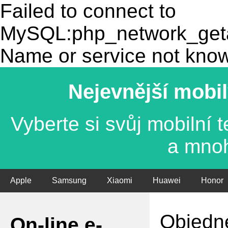
Failed to connect to
MySQL:php_network_getad
Name or service not kno
Nejevnější mobil
Vyberte si svůj mobilní
a mno
Apple
Samsung
Xiaomi
Huawei
Honor
Objedne
On-line e-