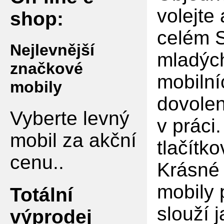
volejte
shop:
celém S
Nejlevnější
mladých
značkové
mobilní
mobily
dovolen
Vyberte levný
v práci
mobil za akční
tlačítko
cenu..
Krásné 
mobily 
Totální
slouží 
výprodej