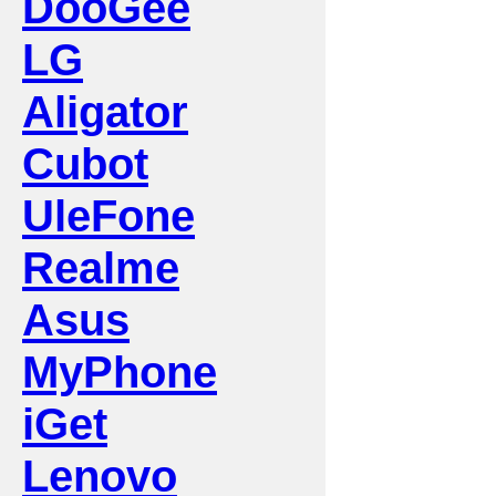
DooGee
LG
Aligator
Cubot
UleFone
Realme
Asus
MyPhone
iGet
Lenovo