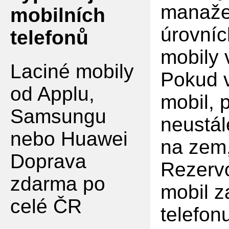
manaže
mobilních
úrovníc
telefonů
mobily
Laciné mobily
Pokud v
od Applu,
mobil, 
Samsungu
neustál
nebo Huawei
na zem,
Doprava
Rezervo
zdarma po
mobil z
celé ČR
telefon