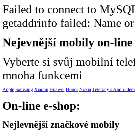
Failed to connect to MySQ
getaddrinfo failed: Name o
Nejevnější mobily on-line
Vyberte si svůj mobilní tel
mnoha funkcemi
Apple
Samsung
Xiaomi
Huawei
Honor
Nokia
Telefony s Androidem
On-line e-shop:
Nejlevnější značkové mobily