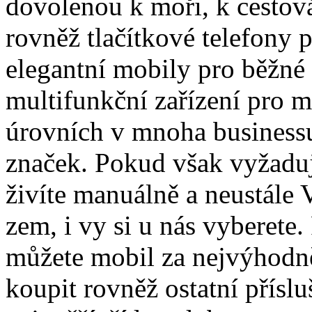
dovolenou k moři, k cestová
rovněž tlačítkové telefony 
elegantní mobily pro běžné 
multifunkční zařízení pro 
úrovních v mnoha business
značek. Pokud však vyžaduj
živíte manuálně a neustále
zem, i vy si u nás vyberete.
můžete mobil za nejvýhodně
koupit rovněž ostatní přísl