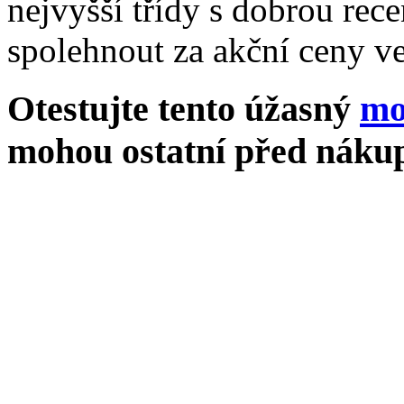
nejvyšší třídy s dobrou rece
spolehnout za akční ceny ve
Otestujte tento úžasný
mo
mohou ostatní před nákup