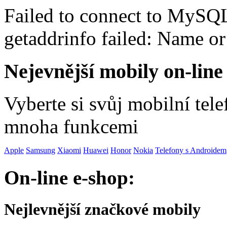
Failed to connect to MySQ
getaddrinfo failed: Name o
Nejevnější mobily on-line
Vyberte si svůj mobilní tel
mnoha funkcemi
Apple
Samsung
Xiaomi
Huawei
Honor
Nokia
Telefony s Androidem
On-line e-shop:
Nejlevnější značkové mobily