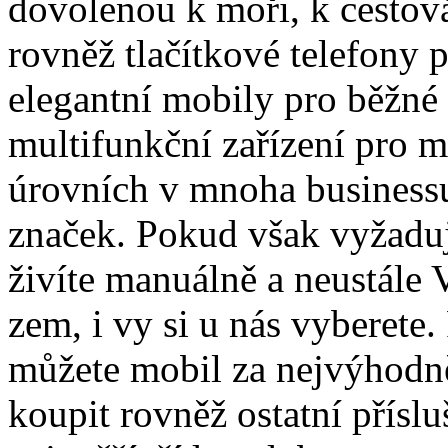
dovolenou k moři, k cestová
rovněž tlačítkové telefony 
elegantní mobily pro běžné 
multifunkční zařízení pro 
úrovních v mnoha business
značek. Pokud však vyžaduj
živíte manuálně a neustále
zem, i vy si u nás vyberete.
můžete mobil za nejvýhodně
koupit rovněž ostatní přísl