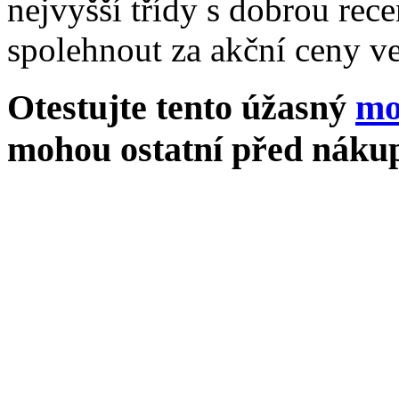
nejvyšší třídy s dobrou rece
spolehnout za akční ceny ve
Otestujte tento úžasný
mo
mohou ostatní před nákup