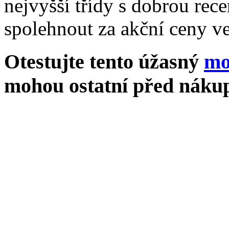
nejvyšší třídy s dobrou rece
spolehnout za akční ceny ve
Otestujte tento úžasný
mo
mohou ostatní před nákup