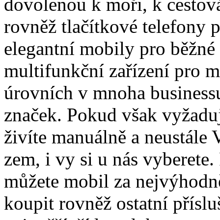
dovolenou k moři, k cestová
rovněž tlačítkové telefony 
elegantní mobily pro běžné 
multifunkční zařízení pro 
úrovních v mnoha business
značek. Pokud však vyžaduj
živíte manuálně a neustále
zem, i vy si u nás vyberete.
můžete mobil za nejvýhodně
koupit rovněž ostatní přísl