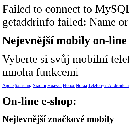
Failed to connect to MySQ
getaddrinfo failed: Name o
Nejevnější mobily on-line
Vyberte si svůj mobilní tel
mnoha funkcemi
Apple
Samsung
Xiaomi
Huawei
Honor
Nokia
Telefony s Androidem
On-line e-shop:
Nejlevnější značkové mobily