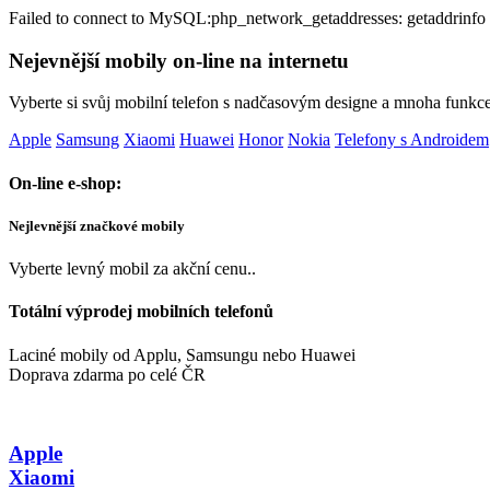
Failed to connect to MySQL:php_network_getaddresses: getaddrinfo 
Nejevnější mobily on-line na internetu
Vyberte si svůj mobilní telefon s nadčasovým designe a mnoha funkc
Apple
Samsung
Xiaomi
Huawei
Honor
Nokia
Telefony s Androidem
On-line e-shop:
Nejlevnější značkové mobily
Vyberte levný mobil za akční cenu..
Totální výprodej mobilních telefonů
Laciné mobily od Applu, Samsungu nebo Huawei
Doprava zdarma po celé ČR
Apple
Xiaomi