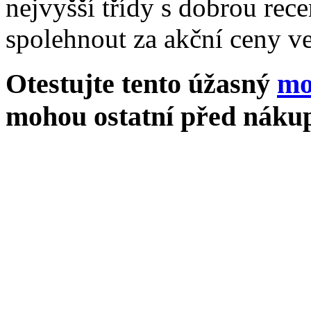
nejvyšší třídy s dobrou rece
spolehnout za akční ceny ve
Otestujte tento úžasný
mo
mohou ostatní před nákup