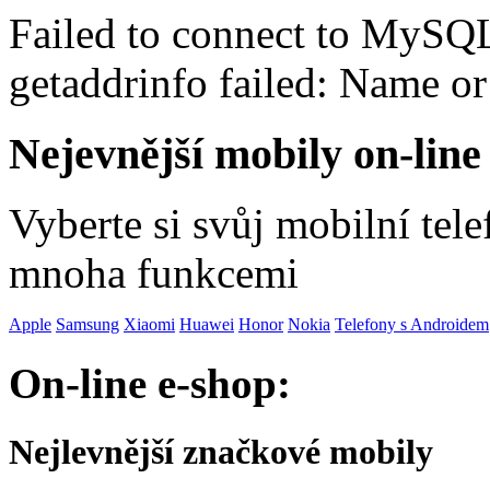
Failed to connect to MySQ
getaddrinfo failed: Name o
Nejevnější mobily on-line
Vyberte si svůj mobilní tel
mnoha funkcemi
Apple
Samsung
Xiaomi
Huawei
Honor
Nokia
Telefony s Androidem
On-line e-shop:
Nejlevnější značkové mobily