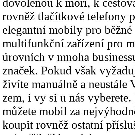
dovolenou k moři, k cestová
rovněž tlačítkové telefony 
elegantní mobily pro běžné 
multifunkční zařízení pro 
úrovních v mnoha business
značek. Pokud však vyžaduj
živíte manuálně a neustále
zem, i vy si u nás vyberete.
můžete mobil za nejvýhodně
koupit rovněž ostatní přísl